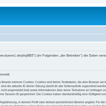
://www.duene1.de/phpBB3“) (im Folgenden „der Betreiber“) die Daten ve
ammelt:
s Boards mehrere Cookies. Cookies sind kleine Textdateien, die dein Browser als
 sind die aktuelle ID deiner Sitzung (damit dir alle Seitenaufrufe zugeordnet werd
u nicht angemeldet bist) sowie Informationen über deine Teilnahme an Umfragen (s
eine Session-ID gespeichert. Die Cookies haben standardmäßig eine Gültigkeit von 
Registrierung, in deinem Profil oder deinem persönlichem Bereich angibst. Für di