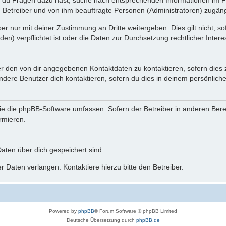
n du Fragen dazu hast, suche nach entsprechenden Informationen im Fo
n Betreiber und von ihm beauftragte Personen (Administratoren) zugäng
r nur mit deiner Zustimmung an Dritte weitergeben. Dies gilt nicht, s
n) verpflichtet ist oder die Daten zur Durchsetzung rechtlicher Interes
er den von dir angegebenen Kontaktdaten zu kontaktieren, sofern dies 
andere Benutzer dich kontaktieren, sofern du dies in deinem persönliche
, die die phpBB-Software umfassen. Sofern der Betreiber in anderen Be
ormieren.
 Daten über dich gespeichert sind.
 Daten verlangen. Kontaktiere hierzu bitte den Betreiber.
Powered by
phpBB
® Forum Software © phpBB Limited
Deutsche Übersetzung durch
phpBB.de