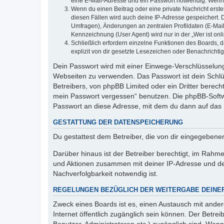
eine E-Mail-Adresse und ein Passwort notwendig. Wenn du
Wenn du einen Beitrag oder eine private Nachricht erste
diesen Fällen wird auch deine IP-Adresse gespeichert. 
Umfragen), Änderungen an zentralen Profildaten (E-Mai
Kennzeichnung (User Agent) wird nur in der „Wer ist onl
Schließlich erfordern einzelne Funktionen des Boards,
explizit von dir gesetzte Lesezeichen oder Benachrichti
Dein Passwort wird mit einer Einwege-Verschlüsselung 
Webseiten zu verwenden. Das Passwort ist dein Schlü
Betreibers, von phpBB Limited oder ein Dritter berec
mein Passwort vergessen“ benutzen. Die phpBB-Softw
Passwort an diese Adresse, mit dem du dann auf das 
GESTATTUNG DER DATENSPEICHERUNG
Du gestattest dem Betreiber, die von dir eingegeben
Darüber hinaus ist der Betreiber berechtigt, im Rahm
und Aktionen zusammen mit deiner IP-Adresse und de
Nachverfolgbarkeit notwendig ist.
REGELUNGEN BEZÜGLICH DER WEITERGABE DEINE
Zweck eines Boards ist es, einen Austausch mit andere
Internet öffentlich zugänglich sein können. Der Betrei