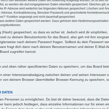
rch den Betreiber weitere Daten als notwendig festgelegt wurden, so ist dies für 
llst, so werden die dort eingegebenen Daten ebenfalls gespeichert. Gleiches gilt, 
Die IP-Adresse wird weiterhin bei folgenden Aktionen gespeichert: Löschen und Än
l-Adresse, Kontoaktivierung, Benutzer-Passwort) und gescheiterte Anmeldeversuch
ine?“-Funktion angezeigt und nicht dauerhaft gespeichert.
 dass weitere Daten gespeichert werden. Dazu gehören dein Abstimmungsverhalten
gungsfunktionen.
(Hash) gespeichert, so dass es sicher ist. Jedoch wird dir empfohlen, 
ssel zu deinem Benutzerkonto für das Board, also geh mit ihm sorgsam
htigterweise nach deinem Passwort fragen. Solltest du dein Passwort v
are fragt dich dann nach deinem Benutzernamen und deiner E-Mail-Ad
Board zugreifen kannst.
en und oben näher spezifizierten Daten zu speichern, um das Board bet
en einer Interessenabwägung zwischen deinen und seinen Interessen sow
r von deinem Browser übermittelter Browser-Kennung zu speichern, so
R DATEN
n Personen zu ermöglichen. Du bist dir daher bewusst, dass die Daten d
ber kann jedoch festlegen, dass einzelne Informationen nur für einen ei