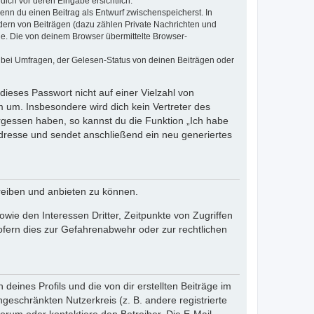
dich vor deren Eingabe ersichtlich.
wenn du einen Beitrag als Entwurf zwischenspeicherst. In
dern von Beiträgen (dazu zählen Private Nachrichten und
e. Die von deinem Browser übermittelte Browser-
 bei Umfragen, der Gelesen-Status von deinen Beiträgen oder
dieses Passwort nicht auf einer Vielzahl von
 um. Insbesondere wird dich kein Vertreter des
ergessen haben, so kannst du die Funktion „Ich habe
resse und sendet anschließend ein neu generiertes
reiben und anbieten zu können.
ie den Interessen Dritter, Zeitpunkte von Zugriffen
fern dies zur Gefahrenabwehr oder zur rechtlichen
eines Profils und die von dir erstellten Beiträge im
ngeschränkten Nutzerkreis (z. B. andere registrierte