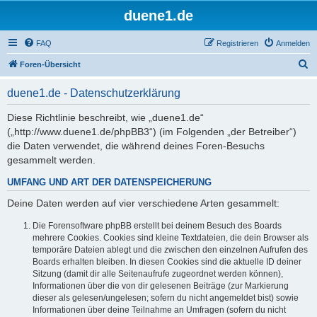
duene1.de
FAQ
Registrieren
Anmelden
S
Foren-Übersicht
u
duene1.de - Datenschutzerklärung
c
h
Diese Richtlinie beschreibt, wie „duene1.de“
(„http://www.duene1.de/phpBB3“) (im Folgenden „der Betreiber“)
e
die Daten verwendet, die während deines Foren-Besuchs
gesammelt werden.
UMFANG UND ART DER DATENSPEICHERUNG
Deine Daten werden auf vier verschiedene Arten gesammelt:
Die Forensoftware phpBB erstellt bei deinem Besuch des Boards
mehrere Cookies. Cookies sind kleine Textdateien, die dein Browser als
temporäre Dateien ablegt und die zwischen den einzelnen Aufrufen des
Boards erhalten bleiben. In diesen Cookies sind die aktuelle ID deiner
Sitzung (damit dir alle Seitenaufrufe zugeordnet werden können),
Informationen über die von dir gelesenen Beiträge (zur Markierung
dieser als gelesen/ungelesen; sofern du nicht angemeldet bist) sowie
Informationen über deine Teilnahme an Umfragen (sofern du nicht