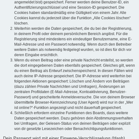
angemeldet bist) gespeichert. Ferner werden deine Benutzer-ID, ein
Authentifizierungsschlüssel und eine Session-ID gespeichert. Die
Cookies haben standardmäßig eine Gültigkeit von einem Jahr. Alle
Cookies kannst du jederzeit über die Funktion „Alle Cookies löschen“
löschen.
Weiterhin werden die Daten gespeichert, die du bei der Registrierung,
in deinem Profil oder deinem persönlichem Bereich angibst. Für die
Registrierung sind mindestens ein eindeutiger Benutzername, eine E-
Mail-Adresse und ein Passwort notwendig. Wenn durch den Betreiber
weitere Daten als notwendig festgelegt wurden, so ist dies für dich vor
deren Eingabe ersichtlich.
Wenn du einen Beitrag oder eine private Nachricht erstellst, so werden
die dort eingegebenen Daten ebenfalls gespeichert. Gleiches gilt, wenn
du einen Beitrag als Entwurf zwischenspeicherst. In diesen Fällen wird
auch deine IP-Adresse gespeichert. Die IP-Adresse wird weiterhin bei
folgenden Aktionen gespeichert: Löschen und Ändern von Beiträgen
(dazu zählen Private Nachrichten und Umfragen), Änderungen an
zentralen Profildaten (E-Mail-Adresse, Kontoaktivierung, Benutzer-
Passwort) und gescheiterte Anmeldeversuche. Die von deinem Browser
übermittelte Browser-Kennzeichnung (User Agent) wird nur in der „Wer
ist online?“-Funktion angezeigt und nicht dauerhaft gespeichert.
Schließlich erfordern einzelne Funktionen des Boards, dass weitere
Daten gespeichert werden. Dazu gehören dein Abstimmungsverhalten
bei Umfragen, der Gelesen-Status von deinen Beiträgen oder explizit
von dir gesetzte Lesezeichen oder Benachrichtigungsfunktionen.
Dein Passwort wird mit einer Einwege-Verschlüsselung (Hash)