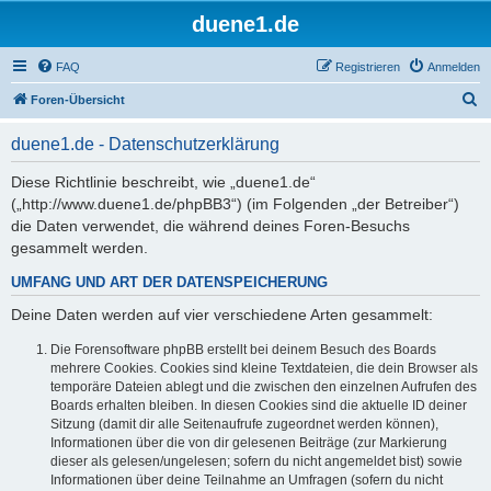
duene1.de
FAQ
Registrieren
Anmelden
S
Foren-Übersicht
u
duene1.de - Datenschutzerklärung
c
h
Diese Richtlinie beschreibt, wie „duene1.de“
(„http://www.duene1.de/phpBB3“) (im Folgenden „der Betreiber“)
e
die Daten verwendet, die während deines Foren-Besuchs
gesammelt werden.
UMFANG UND ART DER DATENSPEICHERUNG
Deine Daten werden auf vier verschiedene Arten gesammelt:
Die Forensoftware phpBB erstellt bei deinem Besuch des Boards
mehrere Cookies. Cookies sind kleine Textdateien, die dein Browser als
temporäre Dateien ablegt und die zwischen den einzelnen Aufrufen des
Boards erhalten bleiben. In diesen Cookies sind die aktuelle ID deiner
Sitzung (damit dir alle Seitenaufrufe zugeordnet werden können),
Informationen über die von dir gelesenen Beiträge (zur Markierung
dieser als gelesen/ungelesen; sofern du nicht angemeldet bist) sowie
Informationen über deine Teilnahme an Umfragen (sofern du nicht