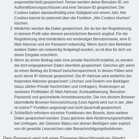
angemeldet bist) gespeichert. Ferner werden deine Benutzer-ID, ein
Authentifizierungsschlüssel und eine Session-ID gespeichert. Die
Cookies haben standardmäßig eine Gültigkeit von einem Jahr. Alle
Cookies kannst du jederzeit über die Funktion „Alle Cookies löschen“
löschen.
Weiterhin werden die Daten gespeichert, die du bei der Registrierung,
in deinem Profil oder deinem persönlichem Bereich angibst. Für die
Registrierung sind mindestens ein eindeutiger Benutzername, eine E-
Mail-Adresse und ein Passwort notwendig. Wenn durch den Betreiber
weitere Daten als notwendig festgelegt wurden, so ist dies für dich vor
deren Eingabe ersichtlich.
Wenn du einen Beitrag oder eine private Nachricht erstellst, so werden
die dort eingegebenen Daten ebenfalls gespeichert. Gleiches gilt, wenn
du einen Beitrag als Entwurf zwischenspeicherst. In diesen Fällen wird
auch deine IP-Adresse gespeichert. Die IP-Adresse wird weiterhin bei
folgenden Aktionen gespeichert: Löschen und Ändern von Beiträgen
(dazu zählen Private Nachrichten und Umfragen), Änderungen an
zentralen Profildaten (E-Mail-Adresse, Kontoaktivierung, Benutzer-
Passwort) und gescheiterte Anmeldeversuche. Die von deinem Browser
übermittelte Browser-Kennzeichnung (User Agent) wird nur in der „Wer
ist online?“-Funktion angezeigt und nicht dauerhaft gespeichert.
Schließlich erfordern einzelne Funktionen des Boards, dass weitere
Daten gespeichert werden. Dazu gehören dein Abstimmungsverhalten
bei Umfragen, der Gelesen-Status von deinen Beiträgen oder explizit
von dir gesetzte Lesezeichen oder Benachrichtigungsfunktionen.
Dein Passwort wird mit einer Einwege-Verschlüsselung (Hash)