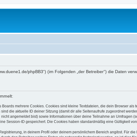
://www.duene1.de/phpBB3“) (im Folgenden „der Betreiber“) die Daten ve
ammelt:
s Boards mehrere Cookies. Cookies sind kleine Textdateien, die dein Browser als
 sind die aktuelle ID deiner Sitzung (damit dir alle Seitenaufrufe zugeordnet werd
u nicht angemeldet bist) sowie Informationen über deine Teilnahme an Umfragen (s
eine Session-ID gespeichert. Die Cookies haben standardmäßig eine Gültigkeit von 
Registrierung, in deinem Profil oder deinem persönlichem Bereich angibst. Für di