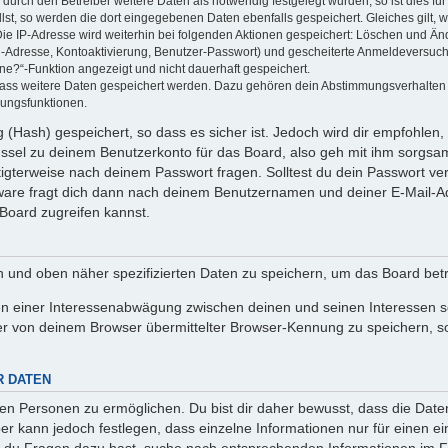
rch den Betreiber weitere Daten als notwendig festgelegt wurden, so ist dies für 
llst, so werden die dort eingegebenen Daten ebenfalls gespeichert. Gleiches gilt, 
Die IP-Adresse wird weiterhin bei folgenden Aktionen gespeichert: Löschen und Än
l-Adresse, Kontoaktivierung, Benutzer-Passwort) und gescheiterte Anmeldeversuch
ine?“-Funktion angezeigt und nicht dauerhaft gespeichert.
 dass weitere Daten gespeichert werden. Dazu gehören dein Abstimmungsverhalten
gungsfunktionen.
(Hash) gespeichert, so dass es sicher ist. Jedoch wird dir empfohlen, 
ssel zu deinem Benutzerkonto für das Board, also geh mit ihm sorgsam
htigterweise nach deinem Passwort fragen. Solltest du dein Passwort v
are fragt dich dann nach deinem Benutzernamen und deiner E-Mail-Ad
Board zugreifen kannst.
en und oben näher spezifizierten Daten zu speichern, um das Board bet
en einer Interessenabwägung zwischen deinen und seinen Interessen sow
r von deinem Browser übermittelter Browser-Kennung zu speichern, so
R DATEN
n Personen zu ermöglichen. Du bist dir daher bewusst, dass die Daten d
ber kann jedoch festlegen, dass einzelne Informationen nur für einen ei