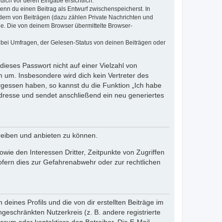
dich vor deren Eingabe ersichtlich.
wenn du einen Beitrag als Entwurf zwischenspeicherst. In
dern von Beiträgen (dazu zählen Private Nachrichten und
e. Die von deinem Browser übermittelte Browser-
 bei Umfragen, der Gelesen-Status von deinen Beiträgen oder
dieses Passwort nicht auf einer Vielzahl von
 um. Insbesondere wird dich kein Vertreter des
ergessen haben, so kannst du die Funktion „Ich habe
resse und sendet anschließend ein neu generiertes
reiben und anbieten zu können.
ie den Interessen Dritter, Zeitpunkte von Zugriffen
fern dies zur Gefahrenabwehr oder zur rechtlichen
eines Profils und die von dir erstellten Beiträge im
ngeschränkten Nutzerkreis (z. B. andere registrierte