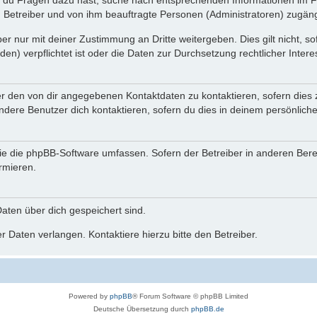
n du Fragen dazu hast, suche nach entsprechenden Informationen im Fo
n Betreiber und von ihm beauftragte Personen (Administratoren) zugäng
r nur mit deiner Zustimmung an Dritte weitergeben. Dies gilt nicht, s
n) verpflichtet ist oder die Daten zur Durchsetzung rechtlicher Interes
er den von dir angegebenen Kontaktdaten zu kontaktieren, sofern dies 
andere Benutzer dich kontaktieren, sofern du dies in deinem persönliche
, die die phpBB-Software umfassen. Sofern der Betreiber in anderen Be
ormieren.
 Daten über dich gespeichert sind.
 Daten verlangen. Kontaktiere hierzu bitte den Betreiber.
Powered by
phpBB
® Forum Software © phpBB Limited
Deutsche Übersetzung durch
phpBB.de