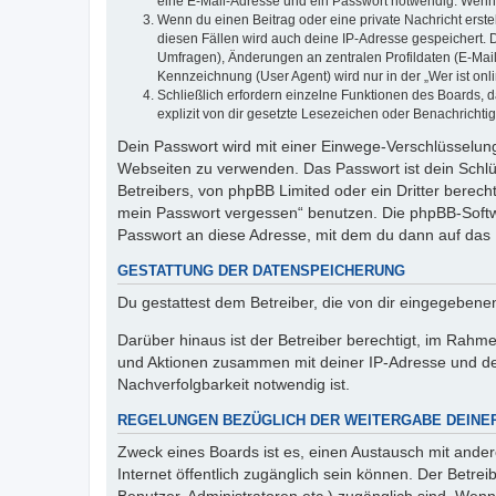
eine E-Mail-Adresse und ein Passwort notwendig. Wenn du
Wenn du einen Beitrag oder eine private Nachricht erste
diesen Fällen wird auch deine IP-Adresse gespeichert. 
Umfragen), Änderungen an zentralen Profildaten (E-Mai
Kennzeichnung (User Agent) wird nur in der „Wer ist onl
Schließlich erfordern einzelne Funktionen des Boards,
explizit von dir gesetzte Lesezeichen oder Benachrichti
Dein Passwort wird mit einer Einwege-Verschlüsselung 
Webseiten zu verwenden. Das Passwort ist dein Schlü
Betreibers, von phpBB Limited oder ein Dritter berec
mein Passwort vergessen“ benutzen. Die phpBB-Softw
Passwort an diese Adresse, mit dem du dann auf das 
GESTATTUNG DER DATENSPEICHERUNG
Du gestattest dem Betreiber, die von dir eingegeben
Darüber hinaus ist der Betreiber berechtigt, im Rahm
und Aktionen zusammen mit deiner IP-Adresse und de
Nachverfolgbarkeit notwendig ist.
REGELUNGEN BEZÜGLICH DER WEITERGABE DEINE
Zweck eines Boards ist es, einen Austausch mit andere
Internet öffentlich zugänglich sein können. Der Betrei