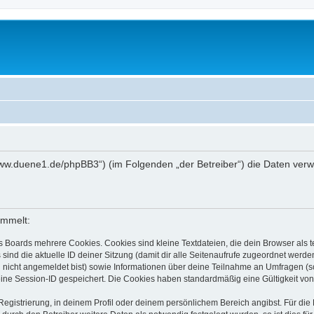
://www.duene1.de/phpBB3“) (im Folgenden „der Betreiber“) die Daten ve
ammelt:
s Boards mehrere Cookies. Cookies sind kleine Textdateien, die dein Browser als
 sind die aktuelle ID deiner Sitzung (damit dir alle Seitenaufrufe zugeordnet werd
u nicht angemeldet bist) sowie Informationen über deine Teilnahme an Umfragen (s
eine Session-ID gespeichert. Die Cookies haben standardmäßig eine Gültigkeit von 
Registrierung, in deinem Profil oder deinem persönlichem Bereich angibst. Für di