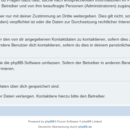
n du Fragen dazu hast, suche nach entsprechenden Informationen im Fo
n Betreiber und von ihm beauftragte Personen (Administratoren) zugäng
r nur mit deiner Zustimmung an Dritte weitergeben. Dies gilt nicht, s
n) verpflichtet ist oder die Daten zur Durchsetzung rechtlicher Interes
er den von dir angegebenen Kontaktdaten zu kontaktieren, sofern dies 
andere Benutzer dich kontaktieren, sofern du dies in deinem persönliche
, die die phpBB-Software umfassen. Sofern der Betreiber in anderen Be
ormieren.
 Daten über dich gespeichert sind.
 Daten verlangen. Kontaktiere hierzu bitte den Betreiber.
Powered by
phpBB
® Forum Software © phpBB Limited
Deutsche Übersetzung durch
phpBB.de