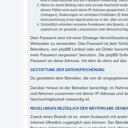
eine E-Mail-Adresse und ein Passwort notwendig. Wenn du
Wenn du einen Beitrag oder eine private Nachricht erste
diesen Fällen wird auch deine IP-Adresse gespeichert. 
Umfragen), Änderungen an zentralen Profildaten (E-Mai
Kennzeichnung (User Agent) wird nur in der „Wer ist onl
Schließlich erfordern einzelne Funktionen des Boards,
explizit von dir gesetzte Lesezeichen oder Benachrichti
Dein Passwort wird mit einer Einwege-Verschlüsselung 
Webseiten zu verwenden. Das Passwort ist dein Schlü
Betreibers, von phpBB Limited oder ein Dritter berec
mein Passwort vergessen“ benutzen. Die phpBB-Softw
Passwort an diese Adresse, mit dem du dann auf das 
GESTATTUNG DER DATENSPEICHERUNG
Du gestattest dem Betreiber, die von dir eingegeben
Darüber hinaus ist der Betreiber berechtigt, im Rahm
und Aktionen zusammen mit deiner IP-Adresse und de
Nachverfolgbarkeit notwendig ist.
REGELUNGEN BEZÜGLICH DER WEITERGABE DEINE
Zweck eines Boards ist es, einen Austausch mit andere
Internet öffentlich zugänglich sein können. Der Betrei