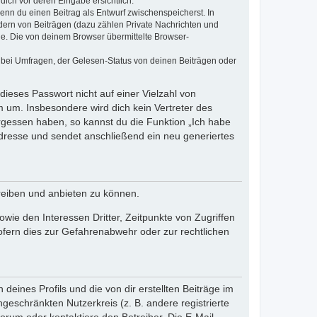
dich vor deren Eingabe ersichtlich.
wenn du einen Beitrag als Entwurf zwischenspeicherst. In
dern von Beiträgen (dazu zählen Private Nachrichten und
e. Die von deinem Browser übermittelte Browser-
 bei Umfragen, der Gelesen-Status von deinen Beiträgen oder
dieses Passwort nicht auf einer Vielzahl von
 um. Insbesondere wird dich kein Vertreter des
ergessen haben, so kannst du die Funktion „Ich habe
resse und sendet anschließend ein neu generiertes
reiben und anbieten zu können.
ie den Interessen Dritter, Zeitpunkte von Zugriffen
fern dies zur Gefahrenabwehr oder zur rechtlichen
eines Profils und die von dir erstellten Beiträge im
ngeschränkten Nutzerkreis (z. B. andere registrierte