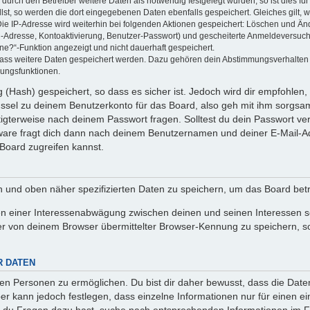
rch den Betreiber weitere Daten als notwendig festgelegt wurden, so ist dies für 
llst, so werden die dort eingegebenen Daten ebenfalls gespeichert. Gleiches gilt, 
Die IP-Adresse wird weiterhin bei folgenden Aktionen gespeichert: Löschen und Än
l-Adresse, Kontoaktivierung, Benutzer-Passwort) und gescheiterte Anmeldeversuch
ine?“-Funktion angezeigt und nicht dauerhaft gespeichert.
 dass weitere Daten gespeichert werden. Dazu gehören dein Abstimmungsverhalten
gungsfunktionen.
(Hash) gespeichert, so dass es sicher ist. Jedoch wird dir empfohlen, 
ssel zu deinem Benutzerkonto für das Board, also geh mit ihm sorgsam
htigterweise nach deinem Passwort fragen. Solltest du dein Passwort v
are fragt dich dann nach deinem Benutzernamen und deiner E-Mail-Ad
Board zugreifen kannst.
en und oben näher spezifizierten Daten zu speichern, um das Board bet
en einer Interessenabwägung zwischen deinen und seinen Interessen sow
r von deinem Browser übermittelter Browser-Kennung zu speichern, so
R DATEN
n Personen zu ermöglichen. Du bist dir daher bewusst, dass die Daten d
ber kann jedoch festlegen, dass einzelne Informationen nur für einen ei