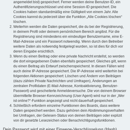
angemeldet bist) gespeichert. Ferner werden deine Benutzer-ID, ein
Authentifizierungsschlüssel und eine Session-ID gespeichert. Die
Cookies haben standardmäßig eine Gültigkeit von einem Jahr. Alle
Cookies kannst du jederzeit über die Funktion „Alle Cookies löschen“
löschen.
Weiterhin werden die Daten gespeichert, die du bei der Registrierung,
in deinem Profil oder deinem persönlichem Bereich angibst. Für die
Registrierung sind mindestens ein eindeutiger Benutzername, eine E-
Mail-Adresse und ein Passwort notwendig. Wenn durch den Betreiber
weitere Daten als notwendig festgelegt wurden, so ist dies für dich vor
deren Eingabe ersichtlich.
Wenn du einen Beitrag oder eine private Nachricht erstellst, so werden
die dort eingegebenen Daten ebenfalls gespeichert. Gleiches gilt, wenn
du einen Beitrag als Entwurf zwischenspeicherst. In diesen Fällen wird
auch deine IP-Adresse gespeichert. Die IP-Adresse wird weiterhin bei
folgenden Aktionen gespeichert: Löschen und Ändern von Beiträgen
(dazu zählen Private Nachrichten und Umfragen), Änderungen an
zentralen Profildaten (E-Mail-Adresse, Kontoaktivierung, Benutzer-
Passwort) und gescheiterte Anmeldeversuche. Die von deinem Browser
übermittelte Browser-Kennzeichnung (User Agent) wird nur in der „Wer
ist online?“-Funktion angezeigt und nicht dauerhaft gespeichert.
Schließlich erfordern einzelne Funktionen des Boards, dass weitere
Daten gespeichert werden. Dazu gehören dein Abstimmungsverhalten
bei Umfragen, der Gelesen-Status von deinen Beiträgen oder explizit
von dir gesetzte Lesezeichen oder Benachrichtigungsfunktionen.
Dein Passwort wird mit einer Einwege-Verschlüsselung (Hash)