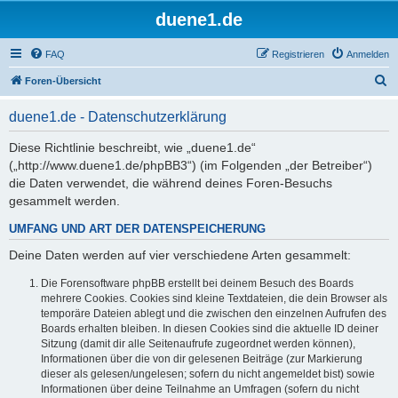
duene1.de
FAQ
Registrieren
Anmelden
S
Foren-Übersicht
u
duene1.de - Datenschutzerklärung
c
h
Diese Richtlinie beschreibt, wie „duene1.de“
(„http://www.duene1.de/phpBB3“) (im Folgenden „der Betreiber“)
e
die Daten verwendet, die während deines Foren-Besuchs
gesammelt werden.
UMFANG UND ART DER DATENSPEICHERUNG
Deine Daten werden auf vier verschiedene Arten gesammelt:
Die Forensoftware phpBB erstellt bei deinem Besuch des Boards
mehrere Cookies. Cookies sind kleine Textdateien, die dein Browser als
temporäre Dateien ablegt und die zwischen den einzelnen Aufrufen des
Boards erhalten bleiben. In diesen Cookies sind die aktuelle ID deiner
Sitzung (damit dir alle Seitenaufrufe zugeordnet werden können),
Informationen über die von dir gelesenen Beiträge (zur Markierung
dieser als gelesen/ungelesen; sofern du nicht angemeldet bist) sowie
Informationen über deine Teilnahme an Umfragen (sofern du nicht