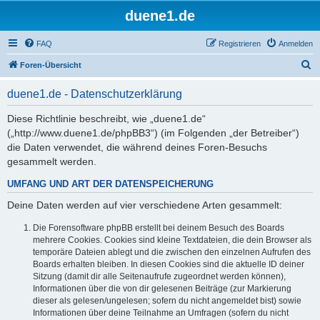
duene1.de
FAQ
Registrieren
Anmelden
S
Foren-Übersicht
u
duene1.de - Datenschutzerklärung
c
h
Diese Richtlinie beschreibt, wie „duene1.de“
(„http://www.duene1.de/phpBB3“) (im Folgenden „der Betreiber“)
e
die Daten verwendet, die während deines Foren-Besuchs
gesammelt werden.
UMFANG UND ART DER DATENSPEICHERUNG
Deine Daten werden auf vier verschiedene Arten gesammelt:
Die Forensoftware phpBB erstellt bei deinem Besuch des Boards
mehrere Cookies. Cookies sind kleine Textdateien, die dein Browser als
temporäre Dateien ablegt und die zwischen den einzelnen Aufrufen des
Boards erhalten bleiben. In diesen Cookies sind die aktuelle ID deiner
Sitzung (damit dir alle Seitenaufrufe zugeordnet werden können),
Informationen über die von dir gelesenen Beiträge (zur Markierung
dieser als gelesen/ungelesen; sofern du nicht angemeldet bist) sowie
Informationen über deine Teilnahme an Umfragen (sofern du nicht