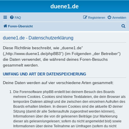
duene1.de
FAQ
Registrieren
Anmelden
S
Foren-Übersicht
u
duene1.de - Datenschutzerklärung
c
h
Diese Richtlinie beschreibt, wie „duene1.de“
(„http://www.duene1.de/phpBB3“) (im Folgenden „der Betreiber“)
e
die Daten verwendet, die während deines Foren-Besuchs
gesammelt werden.
UMFANG UND ART DER DATENSPEICHERUNG
Deine Daten werden auf vier verschiedene Arten gesammelt:
Die Forensoftware phpBB erstellt bei deinem Besuch des Boards
mehrere Cookies. Cookies sind kleine Textdateien, die dein Browser als
temporäre Dateien ablegt und die zwischen den einzelnen Aufrufen des
Boards erhalten bleiben. In diesen Cookies sind die aktuelle ID deiner
Sitzung (damit dir alle Seitenaufrufe zugeordnet werden können),
Informationen über die von dir gelesenen Beiträge (zur Markierung
dieser als gelesen/ungelesen; sofern du nicht angemeldet bist) sowie
Informationen über deine Teilnahme an Umfragen (sofern du nicht