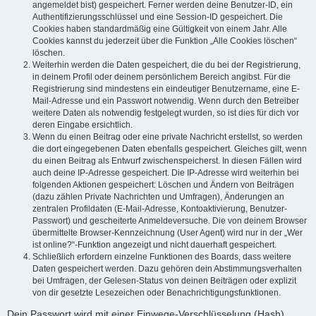
angemeldet bist) gespeichert. Ferner werden deine Benutzer-ID, ein
Authentifizierungsschlüssel und eine Session-ID gespeichert. Die
Cookies haben standardmäßig eine Gültigkeit von einem Jahr. Alle
Cookies kannst du jederzeit über die Funktion „Alle Cookies löschen“
löschen.
Weiterhin werden die Daten gespeichert, die du bei der Registrierung,
in deinem Profil oder deinem persönlichem Bereich angibst. Für die
Registrierung sind mindestens ein eindeutiger Benutzername, eine E-
Mail-Adresse und ein Passwort notwendig. Wenn durch den Betreiber
weitere Daten als notwendig festgelegt wurden, so ist dies für dich vor
deren Eingabe ersichtlich.
Wenn du einen Beitrag oder eine private Nachricht erstellst, so werden
die dort eingegebenen Daten ebenfalls gespeichert. Gleiches gilt, wenn
du einen Beitrag als Entwurf zwischenspeicherst. In diesen Fällen wird
auch deine IP-Adresse gespeichert. Die IP-Adresse wird weiterhin bei
folgenden Aktionen gespeichert: Löschen und Ändern von Beiträgen
(dazu zählen Private Nachrichten und Umfragen), Änderungen an
zentralen Profildaten (E-Mail-Adresse, Kontoaktivierung, Benutzer-
Passwort) und gescheiterte Anmeldeversuche. Die von deinem Browser
übermittelte Browser-Kennzeichnung (User Agent) wird nur in der „Wer
ist online?“-Funktion angezeigt und nicht dauerhaft gespeichert.
Schließlich erfordern einzelne Funktionen des Boards, dass weitere
Daten gespeichert werden. Dazu gehören dein Abstimmungsverhalten
bei Umfragen, der Gelesen-Status von deinen Beiträgen oder explizit
von dir gesetzte Lesezeichen oder Benachrichtigungsfunktionen.
Dein Passwort wird mit einer Einwege-Verschlüsselung (Hash)