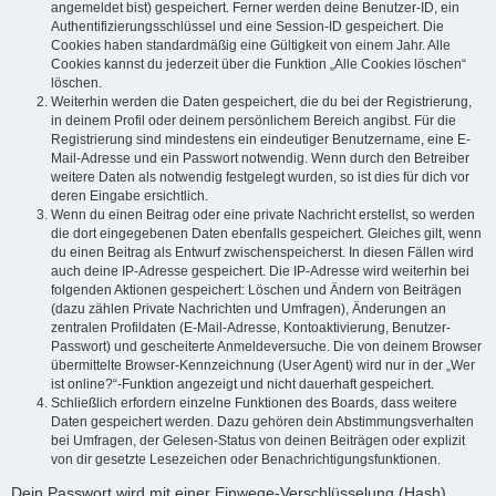
angemeldet bist) gespeichert. Ferner werden deine Benutzer-ID, ein
Authentifizierungsschlüssel und eine Session-ID gespeichert. Die
Cookies haben standardmäßig eine Gültigkeit von einem Jahr. Alle
Cookies kannst du jederzeit über die Funktion „Alle Cookies löschen“
löschen.
Weiterhin werden die Daten gespeichert, die du bei der Registrierung,
in deinem Profil oder deinem persönlichem Bereich angibst. Für die
Registrierung sind mindestens ein eindeutiger Benutzername, eine E-
Mail-Adresse und ein Passwort notwendig. Wenn durch den Betreiber
weitere Daten als notwendig festgelegt wurden, so ist dies für dich vor
deren Eingabe ersichtlich.
Wenn du einen Beitrag oder eine private Nachricht erstellst, so werden
die dort eingegebenen Daten ebenfalls gespeichert. Gleiches gilt, wenn
du einen Beitrag als Entwurf zwischenspeicherst. In diesen Fällen wird
auch deine IP-Adresse gespeichert. Die IP-Adresse wird weiterhin bei
folgenden Aktionen gespeichert: Löschen und Ändern von Beiträgen
(dazu zählen Private Nachrichten und Umfragen), Änderungen an
zentralen Profildaten (E-Mail-Adresse, Kontoaktivierung, Benutzer-
Passwort) und gescheiterte Anmeldeversuche. Die von deinem Browser
übermittelte Browser-Kennzeichnung (User Agent) wird nur in der „Wer
ist online?“-Funktion angezeigt und nicht dauerhaft gespeichert.
Schließlich erfordern einzelne Funktionen des Boards, dass weitere
Daten gespeichert werden. Dazu gehören dein Abstimmungsverhalten
bei Umfragen, der Gelesen-Status von deinen Beiträgen oder explizit
von dir gesetzte Lesezeichen oder Benachrichtigungsfunktionen.
Dein Passwort wird mit einer Einwege-Verschlüsselung (Hash)