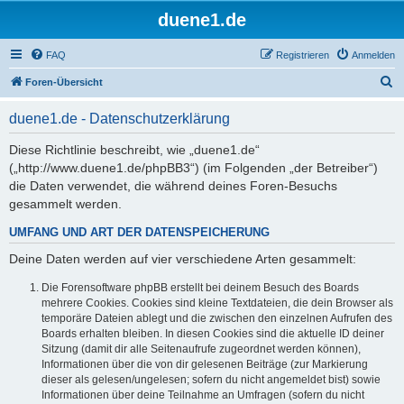
duene1.de
FAQ
Registrieren
Anmelden
S
Foren-Übersicht
u
duene1.de - Datenschutzerklärung
c
h
Diese Richtlinie beschreibt, wie „duene1.de“
(„http://www.duene1.de/phpBB3“) (im Folgenden „der Betreiber“)
e
die Daten verwendet, die während deines Foren-Besuchs
gesammelt werden.
UMFANG UND ART DER DATENSPEICHERUNG
Deine Daten werden auf vier verschiedene Arten gesammelt:
Die Forensoftware phpBB erstellt bei deinem Besuch des Boards
mehrere Cookies. Cookies sind kleine Textdateien, die dein Browser als
temporäre Dateien ablegt und die zwischen den einzelnen Aufrufen des
Boards erhalten bleiben. In diesen Cookies sind die aktuelle ID deiner
Sitzung (damit dir alle Seitenaufrufe zugeordnet werden können),
Informationen über die von dir gelesenen Beiträge (zur Markierung
dieser als gelesen/ungelesen; sofern du nicht angemeldet bist) sowie
Informationen über deine Teilnahme an Umfragen (sofern du nicht