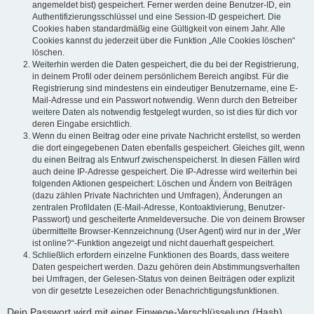
angemeldet bist) gespeichert. Ferner werden deine Benutzer-ID, ein
Authentifizierungsschlüssel und eine Session-ID gespeichert. Die
Cookies haben standardmäßig eine Gültigkeit von einem Jahr. Alle
Cookies kannst du jederzeit über die Funktion „Alle Cookies löschen“
löschen.
Weiterhin werden die Daten gespeichert, die du bei der Registrierung,
in deinem Profil oder deinem persönlichem Bereich angibst. Für die
Registrierung sind mindestens ein eindeutiger Benutzername, eine E-
Mail-Adresse und ein Passwort notwendig. Wenn durch den Betreiber
weitere Daten als notwendig festgelegt wurden, so ist dies für dich vor
deren Eingabe ersichtlich.
Wenn du einen Beitrag oder eine private Nachricht erstellst, so werden
die dort eingegebenen Daten ebenfalls gespeichert. Gleiches gilt, wenn
du einen Beitrag als Entwurf zwischenspeicherst. In diesen Fällen wird
auch deine IP-Adresse gespeichert. Die IP-Adresse wird weiterhin bei
folgenden Aktionen gespeichert: Löschen und Ändern von Beiträgen
(dazu zählen Private Nachrichten und Umfragen), Änderungen an
zentralen Profildaten (E-Mail-Adresse, Kontoaktivierung, Benutzer-
Passwort) und gescheiterte Anmeldeversuche. Die von deinem Browser
übermittelte Browser-Kennzeichnung (User Agent) wird nur in der „Wer
ist online?“-Funktion angezeigt und nicht dauerhaft gespeichert.
Schließlich erfordern einzelne Funktionen des Boards, dass weitere
Daten gespeichert werden. Dazu gehören dein Abstimmungsverhalten
bei Umfragen, der Gelesen-Status von deinen Beiträgen oder explizit
von dir gesetzte Lesezeichen oder Benachrichtigungsfunktionen.
Dein Passwort wird mit einer Einwege-Verschlüsselung (Hash)