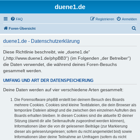
duene1.de
FAQ
Registrieren
Anmelden
S
Foren-Übersicht
u
duene1.de - Datenschutzerklärung
c
h
Diese Richtlinie beschreibt, wie „duene1.de“
(„http://www.duene1.de/phpBB3“) (im Folgenden „der Betreiber“)
e
die Daten verwendet, die während deines Foren-Besuchs
gesammelt werden.
UMFANG UND ART DER DATENSPEICHERUNG
Deine Daten werden auf vier verschiedene Arten gesammelt:
Die Forensoftware phpBB erstellt bei deinem Besuch des Boards
mehrere Cookies. Cookies sind kleine Textdateien, die dein Browser als
temporäre Dateien ablegt und die zwischen den einzelnen Aufrufen des
Boards erhalten bleiben. In diesen Cookies sind die aktuelle ID deiner
Sitzung (damit dir alle Seitenaufrufe zugeordnet werden können),
Informationen über die von dir gelesenen Beiträge (zur Markierung
dieser als gelesen/ungelesen; sofern du nicht angemeldet bist) sowie
Informationen über deine Teilnahme an Umfragen (sofern du nicht