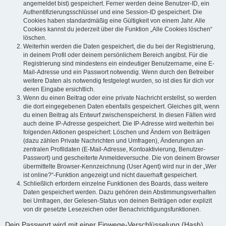
angemeldet bist) gespeichert. Ferner werden deine Benutzer-ID, ein
Authentifizierungsschlüssel und eine Session-ID gespeichert. Die
Cookies haben standardmäßig eine Gültigkeit von einem Jahr. Alle
Cookies kannst du jederzeit über die Funktion „Alle Cookies löschen“
löschen.
Weiterhin werden die Daten gespeichert, die du bei der Registrierung,
in deinem Profil oder deinem persönlichem Bereich angibst. Für die
Registrierung sind mindestens ein eindeutiger Benutzername, eine E-
Mail-Adresse und ein Passwort notwendig. Wenn durch den Betreiber
weitere Daten als notwendig festgelegt wurden, so ist dies für dich vor
deren Eingabe ersichtlich.
Wenn du einen Beitrag oder eine private Nachricht erstellst, so werden
die dort eingegebenen Daten ebenfalls gespeichert. Gleiches gilt, wenn
du einen Beitrag als Entwurf zwischenspeicherst. In diesen Fällen wird
auch deine IP-Adresse gespeichert. Die IP-Adresse wird weiterhin bei
folgenden Aktionen gespeichert: Löschen und Ändern von Beiträgen
(dazu zählen Private Nachrichten und Umfragen), Änderungen an
zentralen Profildaten (E-Mail-Adresse, Kontoaktivierung, Benutzer-
Passwort) und gescheiterte Anmeldeversuche. Die von deinem Browser
übermittelte Browser-Kennzeichnung (User Agent) wird nur in der „Wer
ist online?“-Funktion angezeigt und nicht dauerhaft gespeichert.
Schließlich erfordern einzelne Funktionen des Boards, dass weitere
Daten gespeichert werden. Dazu gehören dein Abstimmungsverhalten
bei Umfragen, der Gelesen-Status von deinen Beiträgen oder explizit
von dir gesetzte Lesezeichen oder Benachrichtigungsfunktionen.
Dein Passwort wird mit einer Einwege-Verschlüsselung (Hash)