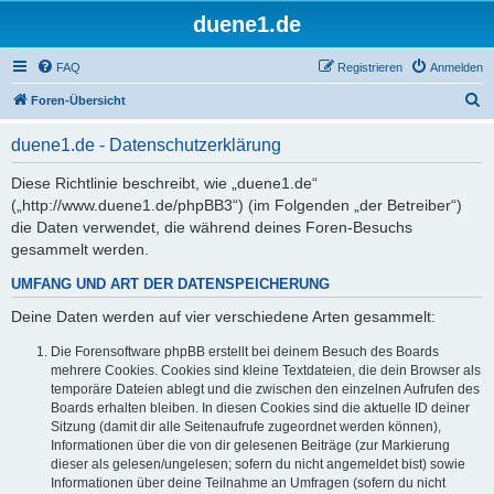
duene1.de
FAQ
Registrieren
Anmelden
S
Foren-Übersicht
u
duene1.de - Datenschutzerklärung
c
h
Diese Richtlinie beschreibt, wie „duene1.de“
(„http://www.duene1.de/phpBB3“) (im Folgenden „der Betreiber“)
e
die Daten verwendet, die während deines Foren-Besuchs
gesammelt werden.
UMFANG UND ART DER DATENSPEICHERUNG
Deine Daten werden auf vier verschiedene Arten gesammelt:
Die Forensoftware phpBB erstellt bei deinem Besuch des Boards
mehrere Cookies. Cookies sind kleine Textdateien, die dein Browser als
temporäre Dateien ablegt und die zwischen den einzelnen Aufrufen des
Boards erhalten bleiben. In diesen Cookies sind die aktuelle ID deiner
Sitzung (damit dir alle Seitenaufrufe zugeordnet werden können),
Informationen über die von dir gelesenen Beiträge (zur Markierung
dieser als gelesen/ungelesen; sofern du nicht angemeldet bist) sowie
Informationen über deine Teilnahme an Umfragen (sofern du nicht