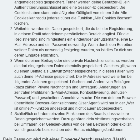
angemeldet bist) gespeichert. Ferner werden deine Benutzer-ID, ein
Authentifizierungsschlüssel und eine Session-ID gespeichert. Die
Cookies haben standardmäßig eine Gültigkeit von einem Jahr. Alle
Cookies kannst du jederzeit über die Funktion „Alle Cookies löschen“
löschen.
Weiterhin werden die Daten gespeichert, die du bei der Registrierung,
in deinem Profil oder deinem persönlichem Bereich angibst. Für die
Registrierung sind mindestens ein eindeutiger Benutzername, eine E-
Mail-Adresse und ein Passwort notwendig. Wenn durch den Betreiber
weitere Daten als notwendig festgelegt wurden, so ist dies für dich vor
deren Eingabe ersichtlich.
Wenn du einen Beitrag oder eine private Nachricht erstellst, so werden
die dort eingegebenen Daten ebenfalls gespeichert. Gleiches gilt, wenn
du einen Beitrag als Entwurf zwischenspeicherst. In diesen Fällen wird
auch deine IP-Adresse gespeichert. Die IP-Adresse wird weiterhin bei
folgenden Aktionen gespeichert: Löschen und Ändern von Beiträgen
(dazu zählen Private Nachrichten und Umfragen), Änderungen an
zentralen Profildaten (E-Mail-Adresse, Kontoaktivierung, Benutzer-
Passwort) und gescheiterte Anmeldeversuche. Die von deinem Browser
übermittelte Browser-Kennzeichnung (User Agent) wird nur in der „Wer
ist online?“-Funktion angezeigt und nicht dauerhaft gespeichert.
Schließlich erfordern einzelne Funktionen des Boards, dass weitere
Daten gespeichert werden. Dazu gehören dein Abstimmungsverhalten
bei Umfragen, der Gelesen-Status von deinen Beiträgen oder explizit
von dir gesetzte Lesezeichen oder Benachrichtigungsfunktionen.
Dein Passwort wird mit einer Einwege-Verschlüsselung (Hash)