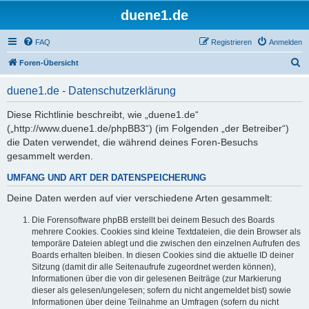
duene1.de
FAQ
Registrieren
Anmelden
S
Foren-Übersicht
u
duene1.de - Datenschutzerklärung
c
h
Diese Richtlinie beschreibt, wie „duene1.de“
(„http://www.duene1.de/phpBB3“) (im Folgenden „der Betreiber“)
e
die Daten verwendet, die während deines Foren-Besuchs
gesammelt werden.
UMFANG UND ART DER DATENSPEICHERUNG
Deine Daten werden auf vier verschiedene Arten gesammelt:
Die Forensoftware phpBB erstellt bei deinem Besuch des Boards
mehrere Cookies. Cookies sind kleine Textdateien, die dein Browser als
temporäre Dateien ablegt und die zwischen den einzelnen Aufrufen des
Boards erhalten bleiben. In diesen Cookies sind die aktuelle ID deiner
Sitzung (damit dir alle Seitenaufrufe zugeordnet werden können),
Informationen über die von dir gelesenen Beiträge (zur Markierung
dieser als gelesen/ungelesen; sofern du nicht angemeldet bist) sowie
Informationen über deine Teilnahme an Umfragen (sofern du nicht