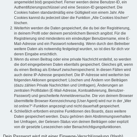
angemeldet bist) gespeichert. Ferner werden deine Benutzer-ID, ein
Authentifizierungsschlüssel und eine Session-ID gespeichert. Die
Cookies haben standardmäßig eine Gültigkeit von einem Jahr. Alle
Cookies kannst du jederzeit über die Funktion „Alle Cookies löschen“
löschen.
Weiterhin werden die Daten gespeichert, die du bei der Registrierung,
in deinem Profil oder deinem persönlichem Bereich angibst. Für die
Registrierung sind mindestens ein eindeutiger Benutzername, eine E-
Mail-Adresse und ein Passwort notwendig. Wenn durch den Betreiber
weitere Daten als notwendig festgelegt wurden, so ist dies für dich vor
deren Eingabe ersichtlich.
Wenn du einen Beitrag oder eine private Nachricht erstellst, so werden
die dort eingegebenen Daten ebenfalls gespeichert. Gleiches gilt, wenn
du einen Beitrag als Entwurf zwischenspeicherst. In diesen Fällen wird
auch deine IP-Adresse gespeichert. Die IP-Adresse wird weiterhin bei
folgenden Aktionen gespeichert: Löschen und Ändern von Beiträgen
(dazu zählen Private Nachrichten und Umfragen), Änderungen an
zentralen Profildaten (E-Mail-Adresse, Kontoaktivierung, Benutzer-
Passwort) und gescheiterte Anmeldeversuche. Die von deinem Browser
übermittelte Browser-Kennzeichnung (User Agent) wird nur in der „Wer
ist online?“-Funktion angezeigt und nicht dauerhaft gespeichert.
Schließlich erfordern einzelne Funktionen des Boards, dass weitere
Daten gespeichert werden. Dazu gehören dein Abstimmungsverhalten
bei Umfragen, der Gelesen-Status von deinen Beiträgen oder explizit
von dir gesetzte Lesezeichen oder Benachrichtigungsfunktionen.
Dein Passwort wird mit einer Einwege-Verschlüsselung (Hash)