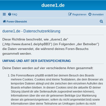
duene1.de
FAQ
Registrieren
Anmelden
S
Foren-Übersicht
u
duene1.de - Datenschutzerklärung
c
h
Diese Richtlinie beschreibt, wie „duene1.de“
(„http://www.duene1.de/phpBB3“) (im Folgenden „der Betreiber“)
e
die Daten verwendet, die während deines Foren-Besuchs
gesammelt werden.
UMFANG UND ART DER DATENSPEICHERUNG
Deine Daten werden auf vier verschiedene Arten gesammelt:
Die Forensoftware phpBB erstellt bei deinem Besuch des Boards
mehrere Cookies. Cookies sind kleine Textdateien, die dein Browser als
temporäre Dateien ablegt und die zwischen den einzelnen Aufrufen des
Boards erhalten bleiben. In diesen Cookies sind die aktuelle ID deiner
Sitzung (damit dir alle Seitenaufrufe zugeordnet werden können),
Informationen über die von dir gelesenen Beiträge (zur Markierung
dieser als gelesen/ungelesen; sofern du nicht angemeldet bist) sowie
Informationen über deine Teilnahme an Umfragen (sofern du nicht