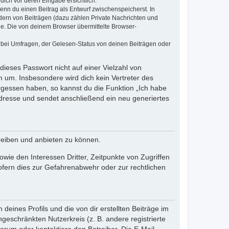
dich vor deren Eingabe ersichtlich.
wenn du einen Beitrag als Entwurf zwischenspeicherst. In
dern von Beiträgen (dazu zählen Private Nachrichten und
e. Die von deinem Browser übermittelte Browser-
 bei Umfragen, der Gelesen-Status von deinen Beiträgen oder
dieses Passwort nicht auf einer Vielzahl von
 um. Insbesondere wird dich kein Vertreter des
ergessen haben, so kannst du die Funktion „Ich habe
resse und sendet anschließend ein neu generiertes
reiben und anbieten zu können.
ie den Interessen Dritter, Zeitpunkte von Zugriffen
fern dies zur Gefahrenabwehr oder zur rechtlichen
eines Profils und die von dir erstellten Beiträge im
ngeschränkten Nutzerkreis (z. B. andere registrierte