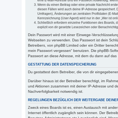
eine E-Mail-Adresse und ein Passwort notwendig. Wenn du
Wenn du einen Beitrag oder eine private Nachricht erste
diesen Fällen wird auch deine IP-Adresse gespeichert. 
Umfragen), Änderungen an zentralen Profildaten (E-Mai
Kennzeichnung (User Agent) wird nur in der „Wer ist onl
Schließlich erfordern einzelne Funktionen des Boards,
explizit von dir gesetzte Lesezeichen oder Benachrichti
Dein Passwort wird mit einer Einwege-Verschlüsselung 
Webseiten zu verwenden. Das Passwort ist dein Schlü
Betreibers, von phpBB Limited oder ein Dritter berec
mein Passwort vergessen“ benutzen. Die phpBB-Softw
Passwort an diese Adresse, mit dem du dann auf das 
GESTATTUNG DER DATENSPEICHERUNG
Du gestattest dem Betreiber, die von dir eingegeben
Darüber hinaus ist der Betreiber berechtigt, im Rahm
und Aktionen zusammen mit deiner IP-Adresse und de
Nachverfolgbarkeit notwendig ist.
REGELUNGEN BEZÜGLICH DER WEITERGABE DEINE
Zweck eines Boards ist es, einen Austausch mit andere
Internet öffentlich zugänglich sein können. Der Betrei