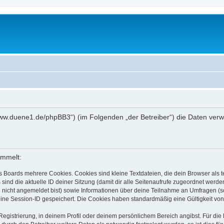
://www.duene1.de/phpBB3“) (im Folgenden „der Betreiber“) die Daten ve
ammelt:
s Boards mehrere Cookies. Cookies sind kleine Textdateien, die dein Browser als
 sind die aktuelle ID deiner Sitzung (damit dir alle Seitenaufrufe zugeordnet werd
u nicht angemeldet bist) sowie Informationen über deine Teilnahme an Umfragen (s
eine Session-ID gespeichert. Die Cookies haben standardmäßig eine Gültigkeit von 
Registrierung, in deinem Profil oder deinem persönlichem Bereich angibst. Für di