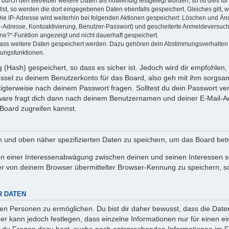
rch den Betreiber weitere Daten als notwendig festgelegt wurden, so ist dies für 
llst, so werden die dort eingegebenen Daten ebenfalls gespeichert. Gleiches gilt, 
Die IP-Adresse wird weiterhin bei folgenden Aktionen gespeichert: Löschen und Än
l-Adresse, Kontoaktivierung, Benutzer-Passwort) und gescheiterte Anmeldeversuch
ine?“-Funktion angezeigt und nicht dauerhaft gespeichert.
 dass weitere Daten gespeichert werden. Dazu gehören dein Abstimmungsverhalten
gungsfunktionen.
(Hash) gespeichert, so dass es sicher ist. Jedoch wird dir empfohlen, 
ssel zu deinem Benutzerkonto für das Board, also geh mit ihm sorgsam
htigterweise nach deinem Passwort fragen. Solltest du dein Passwort v
are fragt dich dann nach deinem Benutzernamen und deiner E-Mail-Ad
Board zugreifen kannst.
en und oben näher spezifizierten Daten zu speichern, um das Board bet
en einer Interessenabwägung zwischen deinen und seinen Interessen sow
r von deinem Browser übermittelter Browser-Kennung zu speichern, so
R DATEN
n Personen zu ermöglichen. Du bist dir daher bewusst, dass die Daten d
ber kann jedoch festlegen, dass einzelne Informationen nur für einen ei