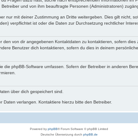
n du Fragen dazu hast, suche nach entsprechenden Informationen im Fo
n Betreiber und von ihm beauftragte Personen (Administratoren) zugäng
r nur mit deiner Zustimmung an Dritte weitergeben. Dies gilt nicht, s
n) verpflichtet ist oder die Daten zur Durchsetzung rechtlicher Interes
er den von dir angegebenen Kontaktdaten zu kontaktieren, sofern dies 
andere Benutzer dich kontaktieren, sofern du dies in deinem persönliche
, die die phpBB-Software umfassen. Sofern der Betreiber in anderen Be
ormieren.
 Daten über dich gespeichert sind.
 Daten verlangen. Kontaktiere hierzu bitte den Betreiber.
Powered by
phpBB
® Forum Software © phpBB Limited
Deutsche Übersetzung durch
phpBB.de