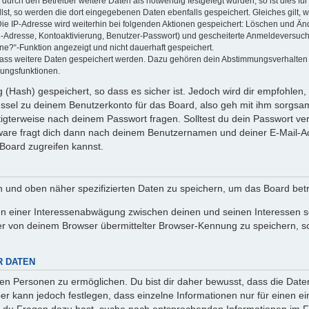
rch den Betreiber weitere Daten als notwendig festgelegt wurden, so ist dies für 
llst, so werden die dort eingegebenen Daten ebenfalls gespeichert. Gleiches gilt, 
Die IP-Adresse wird weiterhin bei folgenden Aktionen gespeichert: Löschen und Än
l-Adresse, Kontoaktivierung, Benutzer-Passwort) und gescheiterte Anmeldeversuch
ine?“-Funktion angezeigt und nicht dauerhaft gespeichert.
 dass weitere Daten gespeichert werden. Dazu gehören dein Abstimmungsverhalten
gungsfunktionen.
(Hash) gespeichert, so dass es sicher ist. Jedoch wird dir empfohlen, 
ssel zu deinem Benutzerkonto für das Board, also geh mit ihm sorgsam
htigterweise nach deinem Passwort fragen. Solltest du dein Passwort v
are fragt dich dann nach deinem Benutzernamen und deiner E-Mail-Ad
Board zugreifen kannst.
en und oben näher spezifizierten Daten zu speichern, um das Board bet
en einer Interessenabwägung zwischen deinen und seinen Interessen sow
r von deinem Browser übermittelter Browser-Kennung zu speichern, so
R DATEN
n Personen zu ermöglichen. Du bist dir daher bewusst, dass die Daten d
ber kann jedoch festlegen, dass einzelne Informationen nur für einen ei