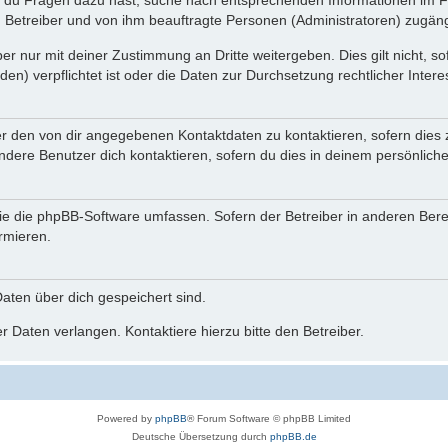
n du Fragen dazu hast, suche nach entsprechenden Informationen im Fo
n Betreiber und von ihm beauftragte Personen (Administratoren) zugäng
r nur mit deiner Zustimmung an Dritte weitergeben. Dies gilt nicht, s
n) verpflichtet ist oder die Daten zur Durchsetzung rechtlicher Interes
er den von dir angegebenen Kontaktdaten zu kontaktieren, sofern dies 
andere Benutzer dich kontaktieren, sofern du dies in deinem persönliche
, die die phpBB-Software umfassen. Sofern der Betreiber in anderen Be
ormieren.
 Daten über dich gespeichert sind.
 Daten verlangen. Kontaktiere hierzu bitte den Betreiber.
Powered by
phpBB
® Forum Software © phpBB Limited
Deutsche Übersetzung durch
phpBB.de