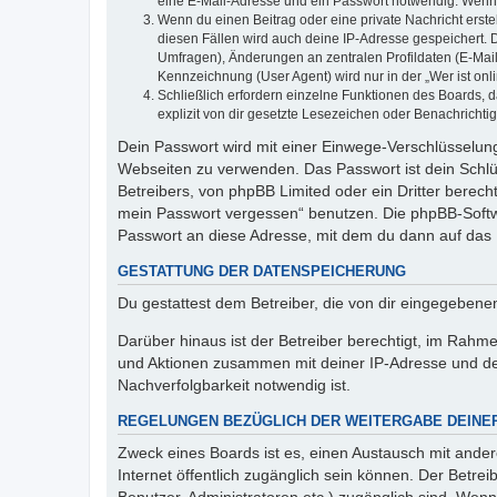
eine E-Mail-Adresse und ein Passwort notwendig. Wenn du
Wenn du einen Beitrag oder eine private Nachricht erste
diesen Fällen wird auch deine IP-Adresse gespeichert. 
Umfragen), Änderungen an zentralen Profildaten (E-Mai
Kennzeichnung (User Agent) wird nur in der „Wer ist onl
Schließlich erfordern einzelne Funktionen des Boards,
explizit von dir gesetzte Lesezeichen oder Benachrichti
Dein Passwort wird mit einer Einwege-Verschlüsselung 
Webseiten zu verwenden. Das Passwort ist dein Schlü
Betreibers, von phpBB Limited oder ein Dritter berec
mein Passwort vergessen“ benutzen. Die phpBB-Softw
Passwort an diese Adresse, mit dem du dann auf das 
GESTATTUNG DER DATENSPEICHERUNG
Du gestattest dem Betreiber, die von dir eingegeben
Darüber hinaus ist der Betreiber berechtigt, im Rahm
und Aktionen zusammen mit deiner IP-Adresse und de
Nachverfolgbarkeit notwendig ist.
REGELUNGEN BEZÜGLICH DER WEITERGABE DEINE
Zweck eines Boards ist es, einen Austausch mit andere
Internet öffentlich zugänglich sein können. Der Betrei