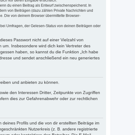
dich vor deren Eingabe ersichtlich.
wenn du einen Beitrag als Entwurf zwischenspeicherst. In
dern von Beiträgen (dazu zählen Private Nachrichten und
e. Die von deinem Browser übermittelte Browser-
 bei Umfragen, der Gelesen-Status von deinen Beiträgen oder
dieses Passwort nicht auf einer Vielzahl von
 um. Insbesondere wird dich kein Vertreter des
ergessen haben, so kannst du die Funktion „Ich habe
resse und sendet anschließend ein neu generiertes
reiben und anbieten zu können.
ie den Interessen Dritter, Zeitpunkte von Zugriffen
fern dies zur Gefahrenabwehr oder zur rechtlichen
eines Profils und die von dir erstellten Beiträge im
ngeschränkten Nutzerkreis (z. B. andere registrierte