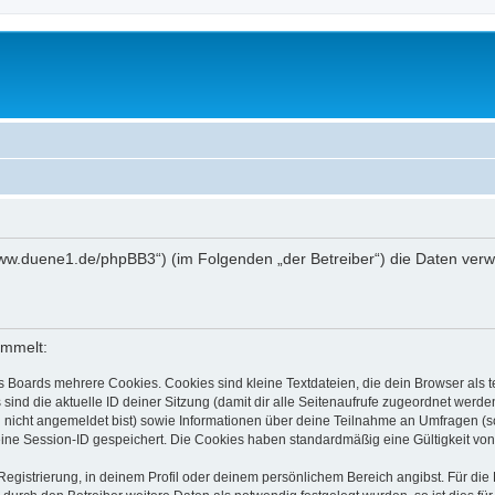
://www.duene1.de/phpBB3“) (im Folgenden „der Betreiber“) die Daten ve
ammelt:
s Boards mehrere Cookies. Cookies sind kleine Textdateien, die dein Browser als
 sind die aktuelle ID deiner Sitzung (damit dir alle Seitenaufrufe zugeordnet werd
u nicht angemeldet bist) sowie Informationen über deine Teilnahme an Umfragen (s
eine Session-ID gespeichert. Die Cookies haben standardmäßig eine Gültigkeit von 
Registrierung, in deinem Profil oder deinem persönlichem Bereich angibst. Für di