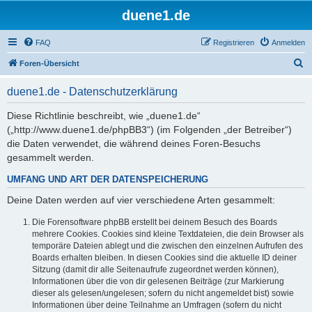
duene1.de
FAQ
Registrieren
Anmelden
S
Foren-Übersicht
u
duene1.de - Datenschutzerklärung
c
h
Diese Richtlinie beschreibt, wie „duene1.de“
(„http://www.duene1.de/phpBB3“) (im Folgenden „der Betreiber“)
e
die Daten verwendet, die während deines Foren-Besuchs
gesammelt werden.
UMFANG UND ART DER DATENSPEICHERUNG
Deine Daten werden auf vier verschiedene Arten gesammelt:
Die Forensoftware phpBB erstellt bei deinem Besuch des Boards
mehrere Cookies. Cookies sind kleine Textdateien, die dein Browser als
temporäre Dateien ablegt und die zwischen den einzelnen Aufrufen des
Boards erhalten bleiben. In diesen Cookies sind die aktuelle ID deiner
Sitzung (damit dir alle Seitenaufrufe zugeordnet werden können),
Informationen über die von dir gelesenen Beiträge (zur Markierung
dieser als gelesen/ungelesen; sofern du nicht angemeldet bist) sowie
Informationen über deine Teilnahme an Umfragen (sofern du nicht