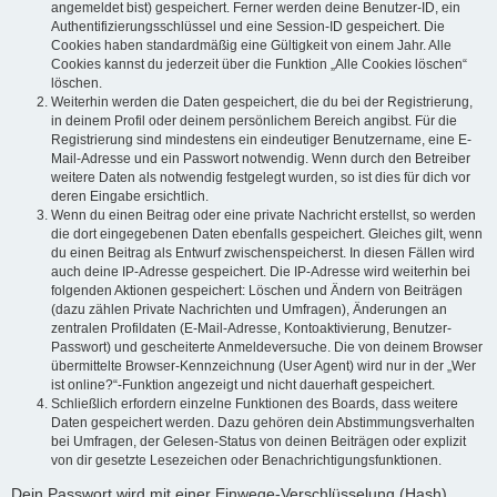
angemeldet bist) gespeichert. Ferner werden deine Benutzer-ID, ein
Authentifizierungsschlüssel und eine Session-ID gespeichert. Die
Cookies haben standardmäßig eine Gültigkeit von einem Jahr. Alle
Cookies kannst du jederzeit über die Funktion „Alle Cookies löschen“
löschen.
Weiterhin werden die Daten gespeichert, die du bei der Registrierung,
in deinem Profil oder deinem persönlichem Bereich angibst. Für die
Registrierung sind mindestens ein eindeutiger Benutzername, eine E-
Mail-Adresse und ein Passwort notwendig. Wenn durch den Betreiber
weitere Daten als notwendig festgelegt wurden, so ist dies für dich vor
deren Eingabe ersichtlich.
Wenn du einen Beitrag oder eine private Nachricht erstellst, so werden
die dort eingegebenen Daten ebenfalls gespeichert. Gleiches gilt, wenn
du einen Beitrag als Entwurf zwischenspeicherst. In diesen Fällen wird
auch deine IP-Adresse gespeichert. Die IP-Adresse wird weiterhin bei
folgenden Aktionen gespeichert: Löschen und Ändern von Beiträgen
(dazu zählen Private Nachrichten und Umfragen), Änderungen an
zentralen Profildaten (E-Mail-Adresse, Kontoaktivierung, Benutzer-
Passwort) und gescheiterte Anmeldeversuche. Die von deinem Browser
übermittelte Browser-Kennzeichnung (User Agent) wird nur in der „Wer
ist online?“-Funktion angezeigt und nicht dauerhaft gespeichert.
Schließlich erfordern einzelne Funktionen des Boards, dass weitere
Daten gespeichert werden. Dazu gehören dein Abstimmungsverhalten
bei Umfragen, der Gelesen-Status von deinen Beiträgen oder explizit
von dir gesetzte Lesezeichen oder Benachrichtigungsfunktionen.
Dein Passwort wird mit einer Einwege-Verschlüsselung (Hash)