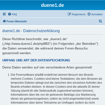
duene1.de
FAQ
Registrieren
Anmelden
S
Foren-Übersicht
u
duene1.de - Datenschutzerklärung
c
h
Diese Richtlinie beschreibt, wie „duene1.de“
(„http://www.duene1.de/phpBB3“) (im Folgenden „der Betreiber“)
e
die Daten verwendet, die während deines Foren-Besuchs
gesammelt werden.
UMFANG UND ART DER DATENSPEICHERUNG
Deine Daten werden auf vier verschiedene Arten gesammelt:
Die Forensoftware phpBB erstellt bei deinem Besuch des Boards
mehrere Cookies. Cookies sind kleine Textdateien, die dein Browser als
temporäre Dateien ablegt und die zwischen den einzelnen Aufrufen des
Boards erhalten bleiben. In diesen Cookies sind die aktuelle ID deiner
Sitzung (damit dir alle Seitenaufrufe zugeordnet werden können),
Informationen über die von dir gelesenen Beiträge (zur Markierung
dieser als gelesen/ungelesen; sofern du nicht angemeldet bist) sowie
Informationen über deine Teilnahme an Umfragen (sofern du nicht