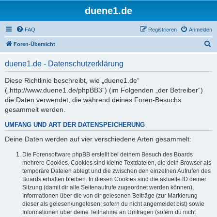
duene1.de
FAQ
Registrieren
Anmelden
S
Foren-Übersicht
u
duene1.de - Datenschutzerklärung
c
h
Diese Richtlinie beschreibt, wie „duene1.de“
(„http://www.duene1.de/phpBB3“) (im Folgenden „der Betreiber“)
e
die Daten verwendet, die während deines Foren-Besuchs
gesammelt werden.
UMFANG UND ART DER DATENSPEICHERUNG
Deine Daten werden auf vier verschiedene Arten gesammelt:
Die Forensoftware phpBB erstellt bei deinem Besuch des Boards
mehrere Cookies. Cookies sind kleine Textdateien, die dein Browser als
temporäre Dateien ablegt und die zwischen den einzelnen Aufrufen des
Boards erhalten bleiben. In diesen Cookies sind die aktuelle ID deiner
Sitzung (damit dir alle Seitenaufrufe zugeordnet werden können),
Informationen über die von dir gelesenen Beiträge (zur Markierung
dieser als gelesen/ungelesen; sofern du nicht angemeldet bist) sowie
Informationen über deine Teilnahme an Umfragen (sofern du nicht