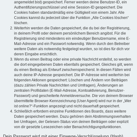
angemeldet bist) gespeichert. Ferner werden deine Benutzer-ID, ein
Authentifizierungsschlüssel und eine Session-ID gespeichert. Die
Cookies haben standardmäßig eine Gültigkeit von einem Jahr. Alle
Cookies kannst du jederzeit über die Funktion „Alle Cookies löschen“
löschen.
Weiterhin werden die Daten gespeichert, die du bei der Registrierung,
in deinem Profil oder deinem persönlichem Bereich angibst. Für die
Registrierung sind mindestens ein eindeutiger Benutzername, eine E-
Mail-Adresse und ein Passwort notwendig. Wenn durch den Betreiber
weitere Daten als notwendig festgelegt wurden, so ist dies für dich vor
deren Eingabe ersichtlich.
Wenn du einen Beitrag oder eine private Nachricht erstellst, so werden
die dort eingegebenen Daten ebenfalls gespeichert. Gleiches gilt, wenn
du einen Beitrag als Entwurf zwischenspeicherst. In diesen Fällen wird
auch deine IP-Adresse gespeichert. Die IP-Adresse wird weiterhin bei
folgenden Aktionen gespeichert: Löschen und Ändern von Beiträgen
(dazu zählen Private Nachrichten und Umfragen), Änderungen an
zentralen Profildaten (E-Mail-Adresse, Kontoaktivierung, Benutzer-
Passwort) und gescheiterte Anmeldeversuche. Die von deinem Browser
übermittelte Browser-Kennzeichnung (User Agent) wird nur in der „Wer
ist online?“-Funktion angezeigt und nicht dauerhaft gespeichert.
Schließlich erfordern einzelne Funktionen des Boards, dass weitere
Daten gespeichert werden. Dazu gehören dein Abstimmungsverhalten
bei Umfragen, der Gelesen-Status von deinen Beiträgen oder explizit
von dir gesetzte Lesezeichen oder Benachrichtigungsfunktionen.
Dein Passwort wird mit einer Einwege-Verschlüsselung (Hash)