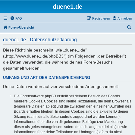
duene1.de
FAQ
Registrieren
Anmelden
S
Foren-Übersicht
u
duene1.de - Datenschutzerklärung
c
h
Diese Richtlinie beschreibt, wie „duene1.de“
(„http://www.duene1.de/phpBB3“) (im Folgenden „der Betreiber“)
e
die Daten verwendet, die während deines Foren-Besuchs
gesammelt werden.
UMFANG UND ART DER DATENSPEICHERUNG
Deine Daten werden auf vier verschiedene Arten gesammelt:
Die Forensoftware phpBB erstellt bei deinem Besuch des Boards
mehrere Cookies. Cookies sind kleine Textdateien, die dein Browser als
temporäre Dateien ablegt und die zwischen den einzelnen Aufrufen des
Boards erhalten bleiben. In diesen Cookies sind die aktuelle ID deiner
Sitzung (damit dir alle Seitenaufrufe zugeordnet werden können),
Informationen über die von dir gelesenen Beiträge (zur Markierung
dieser als gelesen/ungelesen; sofern du nicht angemeldet bist) sowie
Informationen über deine Teilnahme an Umfragen (sofern du nicht