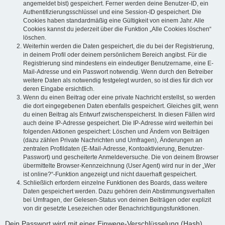
angemeldet bist) gespeichert. Ferner werden deine Benutzer-ID, ein
Authentifizierungsschlüssel und eine Session-ID gespeichert. Die
Cookies haben standardmäßig eine Gültigkeit von einem Jahr. Alle
Cookies kannst du jederzeit über die Funktion „Alle Cookies löschen“
löschen.
Weiterhin werden die Daten gespeichert, die du bei der Registrierung,
in deinem Profil oder deinem persönlichem Bereich angibst. Für die
Registrierung sind mindestens ein eindeutiger Benutzername, eine E-
Mail-Adresse und ein Passwort notwendig. Wenn durch den Betreiber
weitere Daten als notwendig festgelegt wurden, so ist dies für dich vor
deren Eingabe ersichtlich.
Wenn du einen Beitrag oder eine private Nachricht erstellst, so werden
die dort eingegebenen Daten ebenfalls gespeichert. Gleiches gilt, wenn
du einen Beitrag als Entwurf zwischenspeicherst. In diesen Fällen wird
auch deine IP-Adresse gespeichert. Die IP-Adresse wird weiterhin bei
folgenden Aktionen gespeichert: Löschen und Ändern von Beiträgen
(dazu zählen Private Nachrichten und Umfragen), Änderungen an
zentralen Profildaten (E-Mail-Adresse, Kontoaktivierung, Benutzer-
Passwort) und gescheiterte Anmeldeversuche. Die von deinem Browser
übermittelte Browser-Kennzeichnung (User Agent) wird nur in der „Wer
ist online?“-Funktion angezeigt und nicht dauerhaft gespeichert.
Schließlich erfordern einzelne Funktionen des Boards, dass weitere
Daten gespeichert werden. Dazu gehören dein Abstimmungsverhalten
bei Umfragen, der Gelesen-Status von deinen Beiträgen oder explizit
von dir gesetzte Lesezeichen oder Benachrichtigungsfunktionen.
Dein Passwort wird mit einer Einwege-Verschlüsselung (Hash)