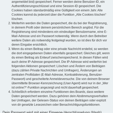
angemeldet bist) gespeichert. Ferner werden deine Benutzer-ID, ein
Authentifizierungsschlüssel und eine Session-ID gespeichert. Die
Cookies haben standardmäßig eine Gültigkeit von einem Jahr. Alle
Cookies kannst du jederzeit über die Funktion „Alle Cookies löschen“
löschen.
Weiterhin werden die Daten gespeichert, die du bei der Registrierung,
in deinem Profil oder deinem persönlichem Bereich angibst. Für die
Registrierung sind mindestens ein eindeutiger Benutzername, eine E-
Mail-Adresse und ein Passwort notwendig. Wenn durch den Betreiber
weitere Daten als notwendig festgelegt wurden, so ist dies für dich vor
deren Eingabe ersichtlich.
Wenn du einen Beitrag oder eine private Nachricht erstellst, so werden
die dort eingegebenen Daten ebenfalls gespeichert. Gleiches gilt, wenn
du einen Beitrag als Entwurf zwischenspeicherst. In diesen Fällen wird
auch deine IP-Adresse gespeichert. Die IP-Adresse wird weiterhin bei
folgenden Aktionen gespeichert: Löschen und Ändern von Beiträgen
(dazu zählen Private Nachrichten und Umfragen), Änderungen an
zentralen Profildaten (E-Mail-Adresse, Kontoaktivierung, Benutzer-
Passwort) und gescheiterte Anmeldeversuche. Die von deinem Browser
übermittelte Browser-Kennzeichnung (User Agent) wird nur in der „Wer
ist online?“-Funktion angezeigt und nicht dauerhaft gespeichert.
Schließlich erfordern einzelne Funktionen des Boards, dass weitere
Daten gespeichert werden. Dazu gehören dein Abstimmungsverhalten
bei Umfragen, der Gelesen-Status von deinen Beiträgen oder explizit
von dir gesetzte Lesezeichen oder Benachrichtigungsfunktionen.
Dein Passwort wird mit einer Einwege-Verschlüsselung (Hash)