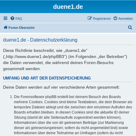
duene1.de
FAQ
Registrieren
Anmelden
S
Foren-Übersicht
u
duene1.de - Datenschutzerklärung
c
h
Diese Richtlinie beschreibt, wie „duene1.de“
(„http://www.duene1.de/phpBB3“) (im Folgenden „der Betreiber“)
e
die Daten verwendet, die während deines Foren-Besuchs
gesammelt werden.
UMFANG UND ART DER DATENSPEICHERUNG
Deine Daten werden auf vier verschiedene Arten gesammelt:
Die Forensoftware phpBB erstellt bei deinem Besuch des Boards
mehrere Cookies. Cookies sind kleine Textdateien, die dein Browser als
temporäre Dateien ablegt und die zwischen den einzelnen Aufrufen des
Boards erhalten bleiben. In diesen Cookies sind die aktuelle ID deiner
Sitzung (damit dir alle Seitenaufrufe zugeordnet werden können),
Informationen über die von dir gelesenen Beiträge (zur Markierung
dieser als gelesen/ungelesen; sofern du nicht angemeldet bist) sowie
Informationen über deine Teilnahme an Umfragen (sofern du nicht