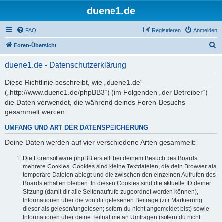
duene1.de
FAQ
Registrieren
Anmelden
S
Foren-Übersicht
u
duene1.de - Datenschutzerklärung
c
h
Diese Richtlinie beschreibt, wie „duene1.de“
(„http://www.duene1.de/phpBB3“) (im Folgenden „der Betreiber“)
e
die Daten verwendet, die während deines Foren-Besuchs
gesammelt werden.
UMFANG UND ART DER DATENSPEICHERUNG
Deine Daten werden auf vier verschiedene Arten gesammelt:
Die Forensoftware phpBB erstellt bei deinem Besuch des Boards
mehrere Cookies. Cookies sind kleine Textdateien, die dein Browser als
temporäre Dateien ablegt und die zwischen den einzelnen Aufrufen des
Boards erhalten bleiben. In diesen Cookies sind die aktuelle ID deiner
Sitzung (damit dir alle Seitenaufrufe zugeordnet werden können),
Informationen über die von dir gelesenen Beiträge (zur Markierung
dieser als gelesen/ungelesen; sofern du nicht angemeldet bist) sowie
Informationen über deine Teilnahme an Umfragen (sofern du nicht