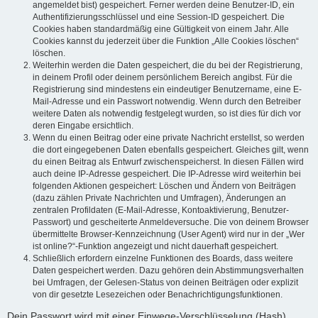
angemeldet bist) gespeichert. Ferner werden deine Benutzer-ID, ein
Authentifizierungsschlüssel und eine Session-ID gespeichert. Die
Cookies haben standardmäßig eine Gültigkeit von einem Jahr. Alle
Cookies kannst du jederzeit über die Funktion „Alle Cookies löschen“
löschen.
Weiterhin werden die Daten gespeichert, die du bei der Registrierung,
in deinem Profil oder deinem persönlichem Bereich angibst. Für die
Registrierung sind mindestens ein eindeutiger Benutzername, eine E-
Mail-Adresse und ein Passwort notwendig. Wenn durch den Betreiber
weitere Daten als notwendig festgelegt wurden, so ist dies für dich vor
deren Eingabe ersichtlich.
Wenn du einen Beitrag oder eine private Nachricht erstellst, so werden
die dort eingegebenen Daten ebenfalls gespeichert. Gleiches gilt, wenn
du einen Beitrag als Entwurf zwischenspeicherst. In diesen Fällen wird
auch deine IP-Adresse gespeichert. Die IP-Adresse wird weiterhin bei
folgenden Aktionen gespeichert: Löschen und Ändern von Beiträgen
(dazu zählen Private Nachrichten und Umfragen), Änderungen an
zentralen Profildaten (E-Mail-Adresse, Kontoaktivierung, Benutzer-
Passwort) und gescheiterte Anmeldeversuche. Die von deinem Browser
übermittelte Browser-Kennzeichnung (User Agent) wird nur in der „Wer
ist online?“-Funktion angezeigt und nicht dauerhaft gespeichert.
Schließlich erfordern einzelne Funktionen des Boards, dass weitere
Daten gespeichert werden. Dazu gehören dein Abstimmungsverhalten
bei Umfragen, der Gelesen-Status von deinen Beiträgen oder explizit
von dir gesetzte Lesezeichen oder Benachrichtigungsfunktionen.
Dein Passwort wird mit einer Einwege-Verschlüsselung (Hash)