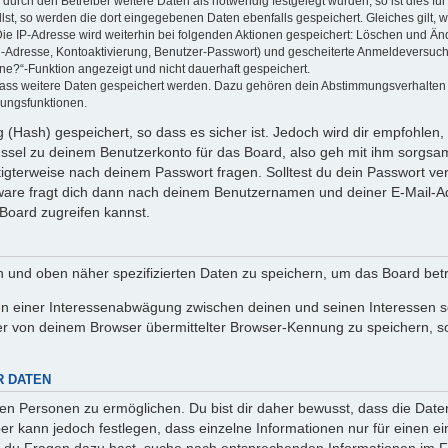
rch den Betreiber weitere Daten als notwendig festgelegt wurden, so ist dies für 
llst, so werden die dort eingegebenen Daten ebenfalls gespeichert. Gleiches gilt, 
Die IP-Adresse wird weiterhin bei folgenden Aktionen gespeichert: Löschen und Än
l-Adresse, Kontoaktivierung, Benutzer-Passwort) und gescheiterte Anmeldeversuch
ine?“-Funktion angezeigt und nicht dauerhaft gespeichert.
 dass weitere Daten gespeichert werden. Dazu gehören dein Abstimmungsverhalten
gungsfunktionen.
(Hash) gespeichert, so dass es sicher ist. Jedoch wird dir empfohlen, 
ssel zu deinem Benutzerkonto für das Board, also geh mit ihm sorgsam
htigterweise nach deinem Passwort fragen. Solltest du dein Passwort v
are fragt dich dann nach deinem Benutzernamen und deiner E-Mail-Ad
Board zugreifen kannst.
en und oben näher spezifizierten Daten zu speichern, um das Board bet
en einer Interessenabwägung zwischen deinen und seinen Interessen sow
r von deinem Browser übermittelter Browser-Kennung zu speichern, so
R DATEN
n Personen zu ermöglichen. Du bist dir daher bewusst, dass die Daten d
ber kann jedoch festlegen, dass einzelne Informationen nur für einen ei