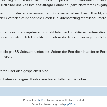
n du Fragen dazu hast, suche nach entsprechenden Informationen im Fo
n Betreiber und von ihm beauftragte Personen (Administratoren) zugäng
r nur mit deiner Zustimmung an Dritte weitergeben. Dies gilt nicht, s
n) verpflichtet ist oder die Daten zur Durchsetzung rechtlicher Interes
er den von dir angegebenen Kontaktdaten zu kontaktieren, sofern dies 
andere Benutzer dich kontaktieren, sofern du dies in deinem persönliche
, die die phpBB-Software umfassen. Sofern der Betreiber in anderen Be
ormieren.
 Daten über dich gespeichert sind.
 Daten verlangen. Kontaktiere hierzu bitte den Betreiber.
Powered by
phpBB
® Forum Software © phpBB Limited
Deutsche Übersetzung durch
phpBB.de