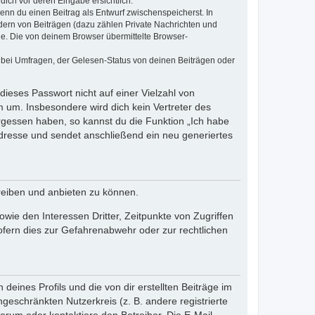
dich vor deren Eingabe ersichtlich.
wenn du einen Beitrag als Entwurf zwischenspeicherst. In
dern von Beiträgen (dazu zählen Private Nachrichten und
e. Die von deinem Browser übermittelte Browser-
 bei Umfragen, der Gelesen-Status von deinen Beiträgen oder
dieses Passwort nicht auf einer Vielzahl von
 um. Insbesondere wird dich kein Vertreter des
ergessen haben, so kannst du die Funktion „Ich habe
resse und sendet anschließend ein neu generiertes
reiben und anbieten zu können.
ie den Interessen Dritter, Zeitpunkte von Zugriffen
fern dies zur Gefahrenabwehr oder zur rechtlichen
eines Profils und die von dir erstellten Beiträge im
ngeschränkten Nutzerkreis (z. B. andere registrierte