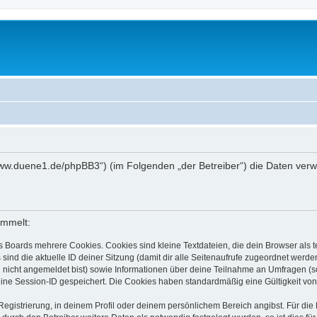
://www.duene1.de/phpBB3“) (im Folgenden „der Betreiber“) die Daten ve
ammelt:
s Boards mehrere Cookies. Cookies sind kleine Textdateien, die dein Browser als
 sind die aktuelle ID deiner Sitzung (damit dir alle Seitenaufrufe zugeordnet werd
u nicht angemeldet bist) sowie Informationen über deine Teilnahme an Umfragen (s
eine Session-ID gespeichert. Die Cookies haben standardmäßig eine Gültigkeit von 
Registrierung, in deinem Profil oder deinem persönlichem Bereich angibst. Für di