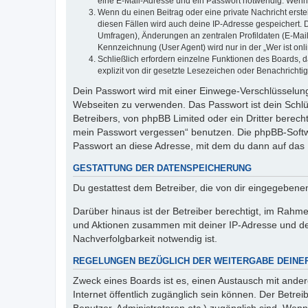
eine E-Mail-Adresse und ein Passwort notwendig. Wenn du
Wenn du einen Beitrag oder eine private Nachricht erste
diesen Fällen wird auch deine IP-Adresse gespeichert. 
Umfragen), Änderungen an zentralen Profildaten (E-Mai
Kennzeichnung (User Agent) wird nur in der „Wer ist onl
Schließlich erfordern einzelne Funktionen des Boards,
explizit von dir gesetzte Lesezeichen oder Benachrichti
Dein Passwort wird mit einer Einwege-Verschlüsselung 
Webseiten zu verwenden. Das Passwort ist dein Schlü
Betreibers, von phpBB Limited oder ein Dritter berec
mein Passwort vergessen“ benutzen. Die phpBB-Softw
Passwort an diese Adresse, mit dem du dann auf das 
GESTATTUNG DER DATENSPEICHERUNG
Du gestattest dem Betreiber, die von dir eingegeben
Darüber hinaus ist der Betreiber berechtigt, im Rahm
und Aktionen zusammen mit deiner IP-Adresse und de
Nachverfolgbarkeit notwendig ist.
REGELUNGEN BEZÜGLICH DER WEITERGABE DEINE
Zweck eines Boards ist es, einen Austausch mit andere
Internet öffentlich zugänglich sein können. Der Betrei