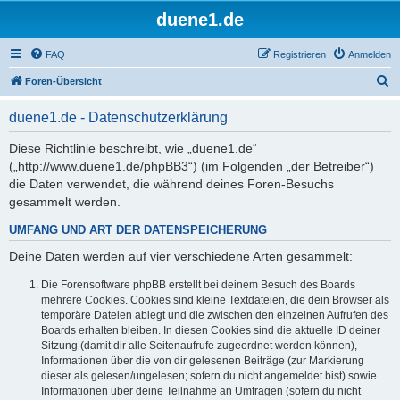
duene1.de
FAQ
Registrieren
Anmelden
S
Foren-Übersicht
u
duene1.de - Datenschutzerklärung
c
h
Diese Richtlinie beschreibt, wie „duene1.de“
(„http://www.duene1.de/phpBB3“) (im Folgenden „der Betreiber“)
e
die Daten verwendet, die während deines Foren-Besuchs
gesammelt werden.
UMFANG UND ART DER DATENSPEICHERUNG
Deine Daten werden auf vier verschiedene Arten gesammelt:
Die Forensoftware phpBB erstellt bei deinem Besuch des Boards
mehrere Cookies. Cookies sind kleine Textdateien, die dein Browser als
temporäre Dateien ablegt und die zwischen den einzelnen Aufrufen des
Boards erhalten bleiben. In diesen Cookies sind die aktuelle ID deiner
Sitzung (damit dir alle Seitenaufrufe zugeordnet werden können),
Informationen über die von dir gelesenen Beiträge (zur Markierung
dieser als gelesen/ungelesen; sofern du nicht angemeldet bist) sowie
Informationen über deine Teilnahme an Umfragen (sofern du nicht