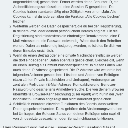
angemeldet bist) gespeichert. Ferner werden deine Benutzer-ID, ein
Authentifizierungsschlüssel und eine Session-ID gespeichert. Die
Cookies haben standardmäßig eine Gültigkeit von einem Jahr. Alle
Cookies kannst du jederzeit über die Funktion „Alle Cookies löschen“
löschen.
Weiterhin werden die Daten gespeichert, die du bei der Registrierung,
in deinem Profil oder deinem persönlichem Bereich angibst. Für die
Registrierung sind mindestens ein eindeutiger Benutzername, eine E-
Mail-Adresse und ein Passwort notwendig. Wenn durch den Betreiber
weitere Daten als notwendig festgelegt wurden, so ist dies für dich vor
deren Eingabe ersichtlich.
Wenn du einen Beitrag oder eine private Nachricht erstellst, so werden
die dort eingegebenen Daten ebenfalls gespeichert. Gleiches gilt, wenn
du einen Beitrag als Entwurf zwischenspeicherst. In diesen Fällen wird
auch deine IP-Adresse gespeichert. Die IP-Adresse wird weiterhin bei
folgenden Aktionen gespeichert: Löschen und Ändern von Beiträgen
(dazu zählen Private Nachrichten und Umfragen), Änderungen an
zentralen Profildaten (E-Mail-Adresse, Kontoaktivierung, Benutzer-
Passwort) und gescheiterte Anmeldeversuche. Die von deinem Browser
übermittelte Browser-Kennzeichnung (User Agent) wird nur in der „Wer
ist online?“-Funktion angezeigt und nicht dauerhaft gespeichert.
Schließlich erfordern einzelne Funktionen des Boards, dass weitere
Daten gespeichert werden. Dazu gehören dein Abstimmungsverhalten
bei Umfragen, der Gelesen-Status von deinen Beiträgen oder explizit
von dir gesetzte Lesezeichen oder Benachrichtigungsfunktionen.
Dein Passwort wird mit einer Einwege-Verschlüsselung (Hash)