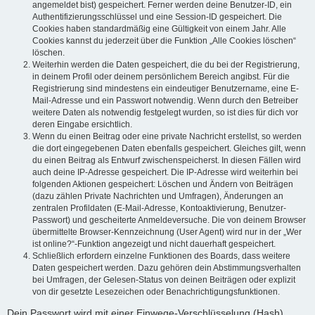
angemeldet bist) gespeichert. Ferner werden deine Benutzer-ID, ein
Authentifizierungsschlüssel und eine Session-ID gespeichert. Die
Cookies haben standardmäßig eine Gültigkeit von einem Jahr. Alle
Cookies kannst du jederzeit über die Funktion „Alle Cookies löschen“
löschen.
Weiterhin werden die Daten gespeichert, die du bei der Registrierung,
in deinem Profil oder deinem persönlichem Bereich angibst. Für die
Registrierung sind mindestens ein eindeutiger Benutzername, eine E-
Mail-Adresse und ein Passwort notwendig. Wenn durch den Betreiber
weitere Daten als notwendig festgelegt wurden, so ist dies für dich vor
deren Eingabe ersichtlich.
Wenn du einen Beitrag oder eine private Nachricht erstellst, so werden
die dort eingegebenen Daten ebenfalls gespeichert. Gleiches gilt, wenn
du einen Beitrag als Entwurf zwischenspeicherst. In diesen Fällen wird
auch deine IP-Adresse gespeichert. Die IP-Adresse wird weiterhin bei
folgenden Aktionen gespeichert: Löschen und Ändern von Beiträgen
(dazu zählen Private Nachrichten und Umfragen), Änderungen an
zentralen Profildaten (E-Mail-Adresse, Kontoaktivierung, Benutzer-
Passwort) und gescheiterte Anmeldeversuche. Die von deinem Browser
übermittelte Browser-Kennzeichnung (User Agent) wird nur in der „Wer
ist online?“-Funktion angezeigt und nicht dauerhaft gespeichert.
Schließlich erfordern einzelne Funktionen des Boards, dass weitere
Daten gespeichert werden. Dazu gehören dein Abstimmungsverhalten
bei Umfragen, der Gelesen-Status von deinen Beiträgen oder explizit
von dir gesetzte Lesezeichen oder Benachrichtigungsfunktionen.
Dein Passwort wird mit einer Einwege-Verschlüsselung (Hash)