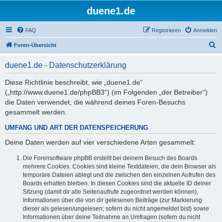
duene1.de
FAQ
Registrieren
Anmelden
S
Foren-Übersicht
u
duene1.de - Datenschutzerklärung
c
h
Diese Richtlinie beschreibt, wie „duene1.de“
(„http://www.duene1.de/phpBB3“) (im Folgenden „der Betreiber“)
e
die Daten verwendet, die während deines Foren-Besuchs
gesammelt werden.
UMFANG UND ART DER DATENSPEICHERUNG
Deine Daten werden auf vier verschiedene Arten gesammelt:
Die Forensoftware phpBB erstellt bei deinem Besuch des Boards
mehrere Cookies. Cookies sind kleine Textdateien, die dein Browser als
temporäre Dateien ablegt und die zwischen den einzelnen Aufrufen des
Boards erhalten bleiben. In diesen Cookies sind die aktuelle ID deiner
Sitzung (damit dir alle Seitenaufrufe zugeordnet werden können),
Informationen über die von dir gelesenen Beiträge (zur Markierung
dieser als gelesen/ungelesen; sofern du nicht angemeldet bist) sowie
Informationen über deine Teilnahme an Umfragen (sofern du nicht