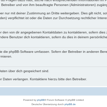
n du Fragen dazu hast, suche nach entsprechenden Informationen im Fo
n Betreiber und von ihm beauftragte Personen (Administratoren) zugäng
r nur mit deiner Zustimmung an Dritte weitergeben. Dies gilt nicht, s
n) verpflichtet ist oder die Daten zur Durchsetzung rechtlicher Interes
er den von dir angegebenen Kontaktdaten zu kontaktieren, sofern dies 
andere Benutzer dich kontaktieren, sofern du dies in deinem persönliche
, die die phpBB-Software umfassen. Sofern der Betreiber in anderen Be
ormieren.
 Daten über dich gespeichert sind.
 Daten verlangen. Kontaktiere hierzu bitte den Betreiber.
Powered by
phpBB
® Forum Software © phpBB Limited
Deutsche Übersetzung durch
phpBB.de