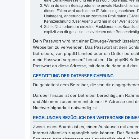
eine E-Mail-Adresse und ein Passwort notwendig. Wenn du
Wenn du einen Beitrag oder eine private Nachricht erste
diesen Fällen wird auch deine IP-Adresse gespeichert. 
Umfragen), Änderungen an zentralen Profildaten (E-Mai
Kennzeichnung (User Agent) wird nur in der „Wer ist onl
Schließlich erfordern einzelne Funktionen des Boards,
explizit von dir gesetzte Lesezeichen oder Benachrichti
Dein Passwort wird mit einer Einwege-Verschlüsselung 
Webseiten zu verwenden. Das Passwort ist dein Schlü
Betreibers, von phpBB Limited oder ein Dritter berec
mein Passwort vergessen“ benutzen. Die phpBB-Softw
Passwort an diese Adresse, mit dem du dann auf das 
GESTATTUNG DER DATENSPEICHERUNG
Du gestattest dem Betreiber, die von dir eingegeben
Darüber hinaus ist der Betreiber berechtigt, im Rahm
und Aktionen zusammen mit deiner IP-Adresse und de
Nachverfolgbarkeit notwendig ist.
REGELUNGEN BEZÜGLICH DER WEITERGABE DEINE
Zweck eines Boards ist es, einen Austausch mit andere
Internet öffentlich zugänglich sein können. Der Betrei