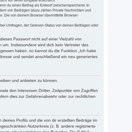
dich vor deren Eingabe ersichtlich.
wenn du einen Beitrag als Entwurf zwischenspeicherst. In
dern von Beiträgen (dazu zählen Private Nachrichten und
e. Die von deinem Browser übermittelte Browser-
 bei Umfragen, der Gelesen-Status von deinen Beiträgen oder
dieses Passwort nicht auf einer Vielzahl von
 um. Insbesondere wird dich kein Vertreter des
ergessen haben, so kannst du die Funktion „Ich habe
resse und sendet anschließend ein neu generiertes
reiben und anbieten zu können.
ie den Interessen Dritter, Zeitpunkte von Zugriffen
fern dies zur Gefahrenabwehr oder zur rechtlichen
eines Profils und die von dir erstellten Beiträge im
ngeschränkten Nutzerkreis (z. B. andere registrierte