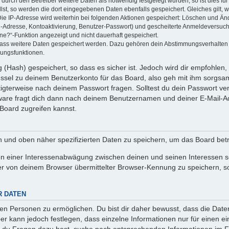
rch den Betreiber weitere Daten als notwendig festgelegt wurden, so ist dies für 
llst, so werden die dort eingegebenen Daten ebenfalls gespeichert. Gleiches gilt, 
Die IP-Adresse wird weiterhin bei folgenden Aktionen gespeichert: Löschen und Än
l-Adresse, Kontoaktivierung, Benutzer-Passwort) und gescheiterte Anmeldeversuch
ine?“-Funktion angezeigt und nicht dauerhaft gespeichert.
 dass weitere Daten gespeichert werden. Dazu gehören dein Abstimmungsverhalten
gungsfunktionen.
(Hash) gespeichert, so dass es sicher ist. Jedoch wird dir empfohlen, 
ssel zu deinem Benutzerkonto für das Board, also geh mit ihm sorgsam
htigterweise nach deinem Passwort fragen. Solltest du dein Passwort v
are fragt dich dann nach deinem Benutzernamen und deiner E-Mail-Ad
Board zugreifen kannst.
en und oben näher spezifizierten Daten zu speichern, um das Board bet
en einer Interessenabwägung zwischen deinen und seinen Interessen sow
r von deinem Browser übermittelter Browser-Kennung zu speichern, so
R DATEN
n Personen zu ermöglichen. Du bist dir daher bewusst, dass die Daten d
ber kann jedoch festlegen, dass einzelne Informationen nur für einen ei