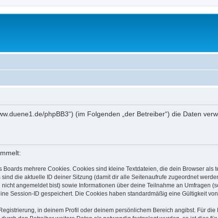
://www.duene1.de/phpBB3“) (im Folgenden „der Betreiber“) die Daten ve
ammelt:
s Boards mehrere Cookies. Cookies sind kleine Textdateien, die dein Browser als
 sind die aktuelle ID deiner Sitzung (damit dir alle Seitenaufrufe zugeordnet werd
u nicht angemeldet bist) sowie Informationen über deine Teilnahme an Umfragen (s
eine Session-ID gespeichert. Die Cookies haben standardmäßig eine Gültigkeit von 
Registrierung, in deinem Profil oder deinem persönlichem Bereich angibst. Für di