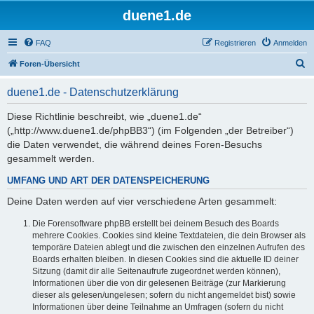
duene1.de
FAQ
Registrieren
Anmelden
S
Foren-Übersicht
u
duene1.de - Datenschutzerklärung
c
h
Diese Richtlinie beschreibt, wie „duene1.de“
(„http://www.duene1.de/phpBB3“) (im Folgenden „der Betreiber“)
e
die Daten verwendet, die während deines Foren-Besuchs
gesammelt werden.
UMFANG UND ART DER DATENSPEICHERUNG
Deine Daten werden auf vier verschiedene Arten gesammelt:
Die Forensoftware phpBB erstellt bei deinem Besuch des Boards
mehrere Cookies. Cookies sind kleine Textdateien, die dein Browser als
temporäre Dateien ablegt und die zwischen den einzelnen Aufrufen des
Boards erhalten bleiben. In diesen Cookies sind die aktuelle ID deiner
Sitzung (damit dir alle Seitenaufrufe zugeordnet werden können),
Informationen über die von dir gelesenen Beiträge (zur Markierung
dieser als gelesen/ungelesen; sofern du nicht angemeldet bist) sowie
Informationen über deine Teilnahme an Umfragen (sofern du nicht