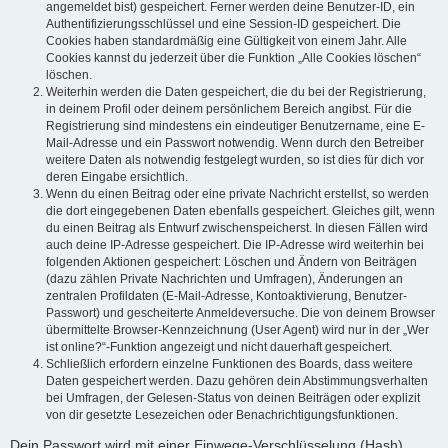
angemeldet bist) gespeichert. Ferner werden deine Benutzer-ID, ein
Authentifizierungsschlüssel und eine Session-ID gespeichert. Die
Cookies haben standardmäßig eine Gültigkeit von einem Jahr. Alle
Cookies kannst du jederzeit über die Funktion „Alle Cookies löschen“
löschen.
Weiterhin werden die Daten gespeichert, die du bei der Registrierung,
in deinem Profil oder deinem persönlichem Bereich angibst. Für die
Registrierung sind mindestens ein eindeutiger Benutzername, eine E-
Mail-Adresse und ein Passwort notwendig. Wenn durch den Betreiber
weitere Daten als notwendig festgelegt wurden, so ist dies für dich vor
deren Eingabe ersichtlich.
Wenn du einen Beitrag oder eine private Nachricht erstellst, so werden
die dort eingegebenen Daten ebenfalls gespeichert. Gleiches gilt, wenn
du einen Beitrag als Entwurf zwischenspeicherst. In diesen Fällen wird
auch deine IP-Adresse gespeichert. Die IP-Adresse wird weiterhin bei
folgenden Aktionen gespeichert: Löschen und Ändern von Beiträgen
(dazu zählen Private Nachrichten und Umfragen), Änderungen an
zentralen Profildaten (E-Mail-Adresse, Kontoaktivierung, Benutzer-
Passwort) und gescheiterte Anmeldeversuche. Die von deinem Browser
übermittelte Browser-Kennzeichnung (User Agent) wird nur in der „Wer
ist online?“-Funktion angezeigt und nicht dauerhaft gespeichert.
Schließlich erfordern einzelne Funktionen des Boards, dass weitere
Daten gespeichert werden. Dazu gehören dein Abstimmungsverhalten
bei Umfragen, der Gelesen-Status von deinen Beiträgen oder explizit
von dir gesetzte Lesezeichen oder Benachrichtigungsfunktionen.
Dein Passwort wird mit einer Einwege-Verschlüsselung (Hash)