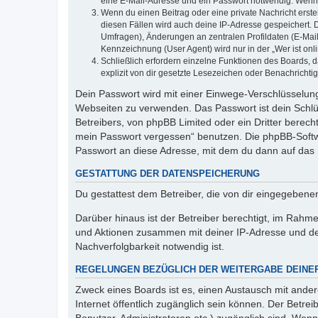
eine E-Mail-Adresse und ein Passwort notwendig. Wenn du
Wenn du einen Beitrag oder eine private Nachricht erste
diesen Fällen wird auch deine IP-Adresse gespeichert. 
Umfragen), Änderungen an zentralen Profildaten (E-Mai
Kennzeichnung (User Agent) wird nur in der „Wer ist onl
Schließlich erfordern einzelne Funktionen des Boards,
explizit von dir gesetzte Lesezeichen oder Benachrichti
Dein Passwort wird mit einer Einwege-Verschlüsselung 
Webseiten zu verwenden. Das Passwort ist dein Schlü
Betreibers, von phpBB Limited oder ein Dritter berec
mein Passwort vergessen“ benutzen. Die phpBB-Softw
Passwort an diese Adresse, mit dem du dann auf das 
GESTATTUNG DER DATENSPEICHERUNG
Du gestattest dem Betreiber, die von dir eingegeben
Darüber hinaus ist der Betreiber berechtigt, im Rahm
und Aktionen zusammen mit deiner IP-Adresse und de
Nachverfolgbarkeit notwendig ist.
REGELUNGEN BEZÜGLICH DER WEITERGABE DEINE
Zweck eines Boards ist es, einen Austausch mit andere
Internet öffentlich zugänglich sein können. Der Betrei