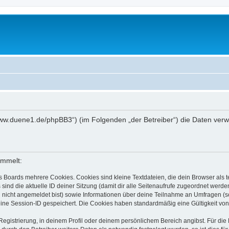
://www.duene1.de/phpBB3“) (im Folgenden „der Betreiber“) die Daten ve
ammelt:
s Boards mehrere Cookies. Cookies sind kleine Textdateien, die dein Browser als
 sind die aktuelle ID deiner Sitzung (damit dir alle Seitenaufrufe zugeordnet werd
u nicht angemeldet bist) sowie Informationen über deine Teilnahme an Umfragen (s
eine Session-ID gespeichert. Die Cookies haben standardmäßig eine Gültigkeit von 
Registrierung, in deinem Profil oder deinem persönlichem Bereich angibst. Für di