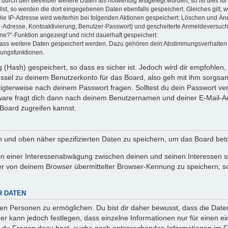
rch den Betreiber weitere Daten als notwendig festgelegt wurden, so ist dies für 
llst, so werden die dort eingegebenen Daten ebenfalls gespeichert. Gleiches gilt, 
Die IP-Adresse wird weiterhin bei folgenden Aktionen gespeichert: Löschen und Än
l-Adresse, Kontoaktivierung, Benutzer-Passwort) und gescheiterte Anmeldeversuch
ine?“-Funktion angezeigt und nicht dauerhaft gespeichert.
 dass weitere Daten gespeichert werden. Dazu gehören dein Abstimmungsverhalten
gungsfunktionen.
(Hash) gespeichert, so dass es sicher ist. Jedoch wird dir empfohlen, 
ssel zu deinem Benutzerkonto für das Board, also geh mit ihm sorgsam
htigterweise nach deinem Passwort fragen. Solltest du dein Passwort v
are fragt dich dann nach deinem Benutzernamen und deiner E-Mail-Ad
Board zugreifen kannst.
en und oben näher spezifizierten Daten zu speichern, um das Board bet
en einer Interessenabwägung zwischen deinen und seinen Interessen sow
r von deinem Browser übermittelter Browser-Kennung zu speichern, so
R DATEN
n Personen zu ermöglichen. Du bist dir daher bewusst, dass die Daten d
ber kann jedoch festlegen, dass einzelne Informationen nur für einen ei