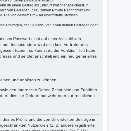
dich vor deren Eingabe ersichtlich.
wenn du einen Beitrag als Entwurf zwischenspeicherst. In
dern von Beiträgen (dazu zählen Private Nachrichten und
e. Die von deinem Browser übermittelte Browser-
 bei Umfragen, der Gelesen-Status von deinen Beiträgen oder
dieses Passwort nicht auf einer Vielzahl von
 um. Insbesondere wird dich kein Vertreter des
ergessen haben, so kannst du die Funktion „Ich habe
resse und sendet anschließend ein neu generiertes
reiben und anbieten zu können.
ie den Interessen Dritter, Zeitpunkte von Zugriffen
fern dies zur Gefahrenabwehr oder zur rechtlichen
eines Profils und die von dir erstellten Beiträge im
ngeschränkten Nutzerkreis (z. B. andere registrierte