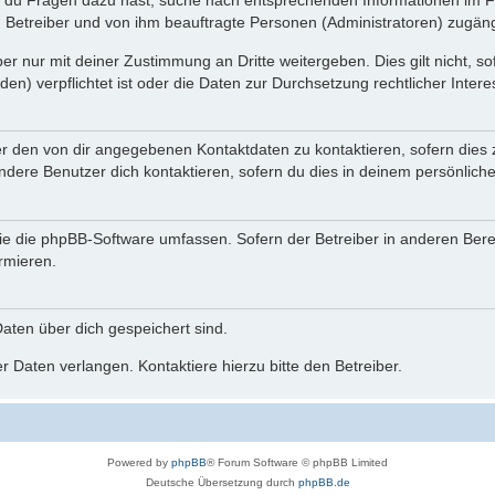
n du Fragen dazu hast, suche nach entsprechenden Informationen im Fo
n Betreiber und von ihm beauftragte Personen (Administratoren) zugäng
r nur mit deiner Zustimmung an Dritte weitergeben. Dies gilt nicht, s
n) verpflichtet ist oder die Daten zur Durchsetzung rechtlicher Interes
er den von dir angegebenen Kontaktdaten zu kontaktieren, sofern dies 
andere Benutzer dich kontaktieren, sofern du dies in deinem persönliche
, die die phpBB-Software umfassen. Sofern der Betreiber in anderen Be
ormieren.
 Daten über dich gespeichert sind.
 Daten verlangen. Kontaktiere hierzu bitte den Betreiber.
Powered by
phpBB
® Forum Software © phpBB Limited
Deutsche Übersetzung durch
phpBB.de