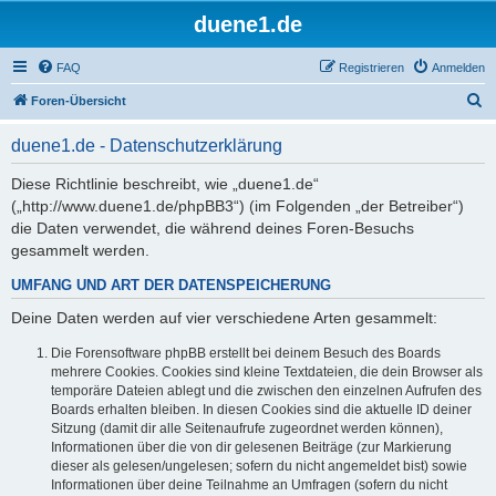
duene1.de
FAQ
Registrieren
Anmelden
S
Foren-Übersicht
u
duene1.de - Datenschutzerklärung
c
h
Diese Richtlinie beschreibt, wie „duene1.de“
(„http://www.duene1.de/phpBB3“) (im Folgenden „der Betreiber“)
e
die Daten verwendet, die während deines Foren-Besuchs
gesammelt werden.
UMFANG UND ART DER DATENSPEICHERUNG
Deine Daten werden auf vier verschiedene Arten gesammelt:
Die Forensoftware phpBB erstellt bei deinem Besuch des Boards
mehrere Cookies. Cookies sind kleine Textdateien, die dein Browser als
temporäre Dateien ablegt und die zwischen den einzelnen Aufrufen des
Boards erhalten bleiben. In diesen Cookies sind die aktuelle ID deiner
Sitzung (damit dir alle Seitenaufrufe zugeordnet werden können),
Informationen über die von dir gelesenen Beiträge (zur Markierung
dieser als gelesen/ungelesen; sofern du nicht angemeldet bist) sowie
Informationen über deine Teilnahme an Umfragen (sofern du nicht