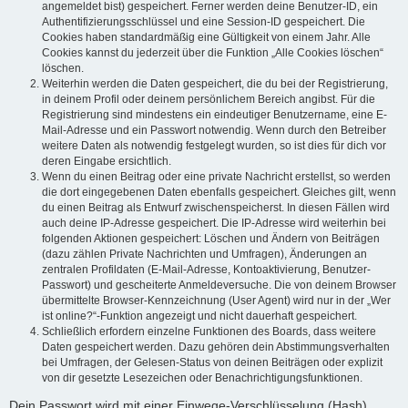
angemeldet bist) gespeichert. Ferner werden deine Benutzer-ID, ein
Authentifizierungsschlüssel und eine Session-ID gespeichert. Die
Cookies haben standardmäßig eine Gültigkeit von einem Jahr. Alle
Cookies kannst du jederzeit über die Funktion „Alle Cookies löschen“
löschen.
Weiterhin werden die Daten gespeichert, die du bei der Registrierung,
in deinem Profil oder deinem persönlichem Bereich angibst. Für die
Registrierung sind mindestens ein eindeutiger Benutzername, eine E-
Mail-Adresse und ein Passwort notwendig. Wenn durch den Betreiber
weitere Daten als notwendig festgelegt wurden, so ist dies für dich vor
deren Eingabe ersichtlich.
Wenn du einen Beitrag oder eine private Nachricht erstellst, so werden
die dort eingegebenen Daten ebenfalls gespeichert. Gleiches gilt, wenn
du einen Beitrag als Entwurf zwischenspeicherst. In diesen Fällen wird
auch deine IP-Adresse gespeichert. Die IP-Adresse wird weiterhin bei
folgenden Aktionen gespeichert: Löschen und Ändern von Beiträgen
(dazu zählen Private Nachrichten und Umfragen), Änderungen an
zentralen Profildaten (E-Mail-Adresse, Kontoaktivierung, Benutzer-
Passwort) und gescheiterte Anmeldeversuche. Die von deinem Browser
übermittelte Browser-Kennzeichnung (User Agent) wird nur in der „Wer
ist online?“-Funktion angezeigt und nicht dauerhaft gespeichert.
Schließlich erfordern einzelne Funktionen des Boards, dass weitere
Daten gespeichert werden. Dazu gehören dein Abstimmungsverhalten
bei Umfragen, der Gelesen-Status von deinen Beiträgen oder explizit
von dir gesetzte Lesezeichen oder Benachrichtigungsfunktionen.
Dein Passwort wird mit einer Einwege-Verschlüsselung (Hash)