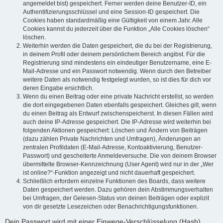
angemeldet bist) gespeichert. Ferner werden deine Benutzer-ID, ein
Authentifizierungsschlüssel und eine Session-ID gespeichert. Die
Cookies haben standardmäßig eine Gültigkeit von einem Jahr. Alle
Cookies kannst du jederzeit über die Funktion „Alle Cookies löschen“
löschen.
Weiterhin werden die Daten gespeichert, die du bei der Registrierung,
in deinem Profil oder deinem persönlichem Bereich angibst. Für die
Registrierung sind mindestens ein eindeutiger Benutzername, eine E-
Mail-Adresse und ein Passwort notwendig. Wenn durch den Betreiber
weitere Daten als notwendig festgelegt wurden, so ist dies für dich vor
deren Eingabe ersichtlich.
Wenn du einen Beitrag oder eine private Nachricht erstellst, so werden
die dort eingegebenen Daten ebenfalls gespeichert. Gleiches gilt, wenn
du einen Beitrag als Entwurf zwischenspeicherst. In diesen Fällen wird
auch deine IP-Adresse gespeichert. Die IP-Adresse wird weiterhin bei
folgenden Aktionen gespeichert: Löschen und Ändern von Beiträgen
(dazu zählen Private Nachrichten und Umfragen), Änderungen an
zentralen Profildaten (E-Mail-Adresse, Kontoaktivierung, Benutzer-
Passwort) und gescheiterte Anmeldeversuche. Die von deinem Browser
übermittelte Browser-Kennzeichnung (User Agent) wird nur in der „Wer
ist online?“-Funktion angezeigt und nicht dauerhaft gespeichert.
Schließlich erfordern einzelne Funktionen des Boards, dass weitere
Daten gespeichert werden. Dazu gehören dein Abstimmungsverhalten
bei Umfragen, der Gelesen-Status von deinen Beiträgen oder explizit
von dir gesetzte Lesezeichen oder Benachrichtigungsfunktionen.
Dein Passwort wird mit einer Einwege-Verschlüsselung (Hash)