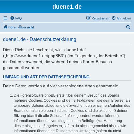
duene1.de
FAQ
Registrieren
Anmelden
S
Foren-Übersicht
u
duene1.de - Datenschutzerklärung
c
h
Diese Richtlinie beschreibt, wie „duene1.de“
(„http://www.duene1.de/phpBB3“) (im Folgenden „der Betreiber“)
e
die Daten verwendet, die während deines Foren-Besuchs
gesammelt werden.
UMFANG UND ART DER DATENSPEICHERUNG
Deine Daten werden auf vier verschiedene Arten gesammelt:
Die Forensoftware phpBB erstellt bei deinem Besuch des Boards
mehrere Cookies. Cookies sind kleine Textdateien, die dein Browser als
temporäre Dateien ablegt und die zwischen den einzelnen Aufrufen des
Boards erhalten bleiben. In diesen Cookies sind die aktuelle ID deiner
Sitzung (damit dir alle Seitenaufrufe zugeordnet werden können),
Informationen über die von dir gelesenen Beiträge (zur Markierung
dieser als gelesen/ungelesen; sofern du nicht angemeldet bist) sowie
Informationen über deine Teilnahme an Umfragen (sofern du nicht