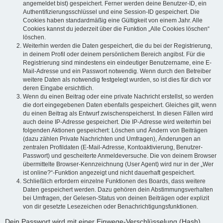
angemeldet bist) gespeichert. Ferner werden deine Benutzer-ID, ein
Authentifizierungsschlüssel und eine Session-ID gespeichert. Die
Cookies haben standardmäßig eine Gültigkeit von einem Jahr. Alle
Cookies kannst du jederzeit über die Funktion „Alle Cookies löschen“
löschen.
Weiterhin werden die Daten gespeichert, die du bei der Registrierung,
in deinem Profil oder deinem persönlichem Bereich angibst. Für die
Registrierung sind mindestens ein eindeutiger Benutzername, eine E-
Mail-Adresse und ein Passwort notwendig. Wenn durch den Betreiber
weitere Daten als notwendig festgelegt wurden, so ist dies für dich vor
deren Eingabe ersichtlich.
Wenn du einen Beitrag oder eine private Nachricht erstellst, so werden
die dort eingegebenen Daten ebenfalls gespeichert. Gleiches gilt, wenn
du einen Beitrag als Entwurf zwischenspeicherst. In diesen Fällen wird
auch deine IP-Adresse gespeichert. Die IP-Adresse wird weiterhin bei
folgenden Aktionen gespeichert: Löschen und Ändern von Beiträgen
(dazu zählen Private Nachrichten und Umfragen), Änderungen an
zentralen Profildaten (E-Mail-Adresse, Kontoaktivierung, Benutzer-
Passwort) und gescheiterte Anmeldeversuche. Die von deinem Browser
übermittelte Browser-Kennzeichnung (User Agent) wird nur in der „Wer
ist online?“-Funktion angezeigt und nicht dauerhaft gespeichert.
Schließlich erfordern einzelne Funktionen des Boards, dass weitere
Daten gespeichert werden. Dazu gehören dein Abstimmungsverhalten
bei Umfragen, der Gelesen-Status von deinen Beiträgen oder explizit
von dir gesetzte Lesezeichen oder Benachrichtigungsfunktionen.
Dein Passwort wird mit einer Einwege-Verschlüsselung (Hash)