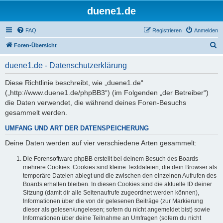
duene1.de
FAQ
Registrieren
Anmelden
S
Foren-Übersicht
u
duene1.de - Datenschutzerklärung
c
h
Diese Richtlinie beschreibt, wie „duene1.de“
(„http://www.duene1.de/phpBB3“) (im Folgenden „der Betreiber“)
e
die Daten verwendet, die während deines Foren-Besuchs
gesammelt werden.
UMFANG UND ART DER DATENSPEICHERUNG
Deine Daten werden auf vier verschiedene Arten gesammelt:
Die Forensoftware phpBB erstellt bei deinem Besuch des Boards
mehrere Cookies. Cookies sind kleine Textdateien, die dein Browser als
temporäre Dateien ablegt und die zwischen den einzelnen Aufrufen des
Boards erhalten bleiben. In diesen Cookies sind die aktuelle ID deiner
Sitzung (damit dir alle Seitenaufrufe zugeordnet werden können),
Informationen über die von dir gelesenen Beiträge (zur Markierung
dieser als gelesen/ungelesen; sofern du nicht angemeldet bist) sowie
Informationen über deine Teilnahme an Umfragen (sofern du nicht