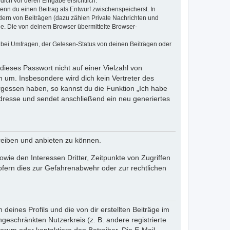
dich vor deren Eingabe ersichtlich.
wenn du einen Beitrag als Entwurf zwischenspeicherst. In
dern von Beiträgen (dazu zählen Private Nachrichten und
e. Die von deinem Browser übermittelte Browser-
 bei Umfragen, der Gelesen-Status von deinen Beiträgen oder
dieses Passwort nicht auf einer Vielzahl von
 um. Insbesondere wird dich kein Vertreter des
ergessen haben, so kannst du die Funktion „Ich habe
resse und sendet anschließend ein neu generiertes
reiben und anbieten zu können.
ie den Interessen Dritter, Zeitpunkte von Zugriffen
fern dies zur Gefahrenabwehr oder zur rechtlichen
eines Profils und die von dir erstellten Beiträge im
ngeschränkten Nutzerkreis (z. B. andere registrierte