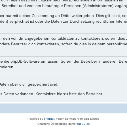
n du Fragen dazu hast, suche nach entsprechenden Informationen im Fo
n Betreiber und von ihm beauftragte Personen (Administratoren) zugäng
r nur mit deiner Zustimmung an Dritte weitergeben. Dies gilt nicht, s
n) verpflichtet ist oder die Daten zur Durchsetzung rechtlicher Interes
er den von dir angegebenen Kontaktdaten zu kontaktieren, sofern dies 
andere Benutzer dich kontaktieren, sofern du dies in deinem persönliche
, die die phpBB-Software umfassen. Sofern der Betreiber in anderen Be
ormieren.
 Daten über dich gespeichert sind.
 Daten verlangen. Kontaktiere hierzu bitte den Betreiber.
Powered by
phpBB
® Forum Software © phpBB Limited
Deutsche Übersetzung durch
phpBB.de