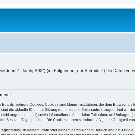
://www.duene1.de/phpBB3“) (im Folgenden „der Betreiber“) die Daten ve
ammelt:
s Boards mehrere Cookies. Cookies sind kleine Textdateien, die dein Browser als
 sind die aktuelle ID deiner Sitzung (damit dir alle Seitenaufrufe zugeordnet werd
u nicht angemeldet bist) sowie Informationen über deine Teilnahme an Umfragen (s
eine Session-ID gespeichert. Die Cookies haben standardmäßig eine Gültigkeit von 
Registrierung, in deinem Profil oder deinem persönlichem Bereich angibst. Für di