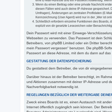
eine E-Mail-Adresse und ein Passwort notwendig. Wenn du
Wenn du einen Beitrag oder eine private Nachricht erste
diesen Fällen wird auch deine IP-Adresse gespeichert. 
Umfragen), Änderungen an zentralen Profildaten (E-Mai
Kennzeichnung (User Agent) wird nur in der „Wer ist onl
Schließlich erfordern einzelne Funktionen des Boards,
explizit von dir gesetzte Lesezeichen oder Benachrichti
Dein Passwort wird mit einer Einwege-Verschlüsselung 
Webseiten zu verwenden. Das Passwort ist dein Schlü
Betreibers, von phpBB Limited oder ein Dritter berec
mein Passwort vergessen“ benutzen. Die phpBB-Softw
Passwort an diese Adresse, mit dem du dann auf das 
GESTATTUNG DER DATENSPEICHERUNG
Du gestattest dem Betreiber, die von dir eingegeben
Darüber hinaus ist der Betreiber berechtigt, im Rahm
und Aktionen zusammen mit deiner IP-Adresse und de
Nachverfolgbarkeit notwendig ist.
REGELUNGEN BEZÜGLICH DER WEITERGABE DEINE
Zweck eines Boards ist es, einen Austausch mit andere
Internet öffentlich zugänglich sein können. Der Betrei