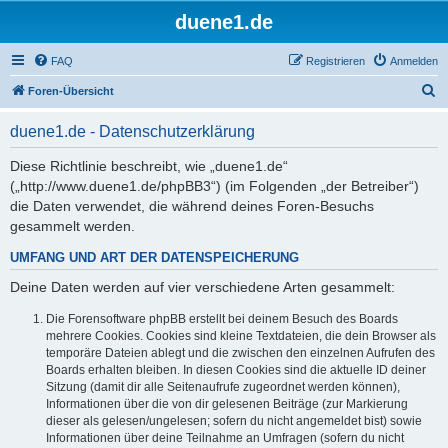
duene1.de
FAQ
Registrieren
Anmelden
S
Foren-Übersicht
u
duene1.de - Datenschutzerklärung
c
h
Diese Richtlinie beschreibt, wie „duene1.de“
(„http://www.duene1.de/phpBB3“) (im Folgenden „der Betreiber“)
e
die Daten verwendet, die während deines Foren-Besuchs
gesammelt werden.
UMFANG UND ART DER DATENSPEICHERUNG
Deine Daten werden auf vier verschiedene Arten gesammelt:
Die Forensoftware phpBB erstellt bei deinem Besuch des Boards
mehrere Cookies. Cookies sind kleine Textdateien, die dein Browser als
temporäre Dateien ablegt und die zwischen den einzelnen Aufrufen des
Boards erhalten bleiben. In diesen Cookies sind die aktuelle ID deiner
Sitzung (damit dir alle Seitenaufrufe zugeordnet werden können),
Informationen über die von dir gelesenen Beiträge (zur Markierung
dieser als gelesen/ungelesen; sofern du nicht angemeldet bist) sowie
Informationen über deine Teilnahme an Umfragen (sofern du nicht