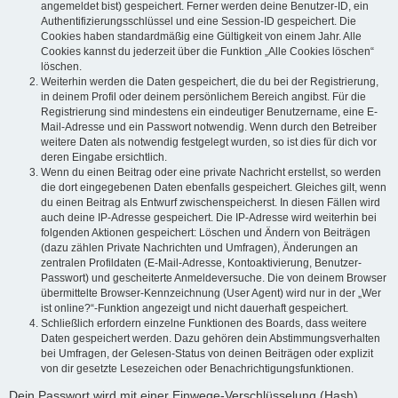
angemeldet bist) gespeichert. Ferner werden deine Benutzer-ID, ein
Authentifizierungsschlüssel und eine Session-ID gespeichert. Die
Cookies haben standardmäßig eine Gültigkeit von einem Jahr. Alle
Cookies kannst du jederzeit über die Funktion „Alle Cookies löschen“
löschen.
Weiterhin werden die Daten gespeichert, die du bei der Registrierung,
in deinem Profil oder deinem persönlichem Bereich angibst. Für die
Registrierung sind mindestens ein eindeutiger Benutzername, eine E-
Mail-Adresse und ein Passwort notwendig. Wenn durch den Betreiber
weitere Daten als notwendig festgelegt wurden, so ist dies für dich vor
deren Eingabe ersichtlich.
Wenn du einen Beitrag oder eine private Nachricht erstellst, so werden
die dort eingegebenen Daten ebenfalls gespeichert. Gleiches gilt, wenn
du einen Beitrag als Entwurf zwischenspeicherst. In diesen Fällen wird
auch deine IP-Adresse gespeichert. Die IP-Adresse wird weiterhin bei
folgenden Aktionen gespeichert: Löschen und Ändern von Beiträgen
(dazu zählen Private Nachrichten und Umfragen), Änderungen an
zentralen Profildaten (E-Mail-Adresse, Kontoaktivierung, Benutzer-
Passwort) und gescheiterte Anmeldeversuche. Die von deinem Browser
übermittelte Browser-Kennzeichnung (User Agent) wird nur in der „Wer
ist online?“-Funktion angezeigt und nicht dauerhaft gespeichert.
Schließlich erfordern einzelne Funktionen des Boards, dass weitere
Daten gespeichert werden. Dazu gehören dein Abstimmungsverhalten
bei Umfragen, der Gelesen-Status von deinen Beiträgen oder explizit
von dir gesetzte Lesezeichen oder Benachrichtigungsfunktionen.
Dein Passwort wird mit einer Einwege-Verschlüsselung (Hash)