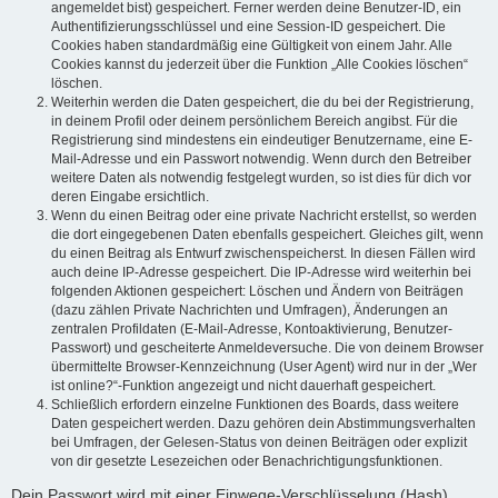
angemeldet bist) gespeichert. Ferner werden deine Benutzer-ID, ein
Authentifizierungsschlüssel und eine Session-ID gespeichert. Die
Cookies haben standardmäßig eine Gültigkeit von einem Jahr. Alle
Cookies kannst du jederzeit über die Funktion „Alle Cookies löschen“
löschen.
Weiterhin werden die Daten gespeichert, die du bei der Registrierung,
in deinem Profil oder deinem persönlichem Bereich angibst. Für die
Registrierung sind mindestens ein eindeutiger Benutzername, eine E-
Mail-Adresse und ein Passwort notwendig. Wenn durch den Betreiber
weitere Daten als notwendig festgelegt wurden, so ist dies für dich vor
deren Eingabe ersichtlich.
Wenn du einen Beitrag oder eine private Nachricht erstellst, so werden
die dort eingegebenen Daten ebenfalls gespeichert. Gleiches gilt, wenn
du einen Beitrag als Entwurf zwischenspeicherst. In diesen Fällen wird
auch deine IP-Adresse gespeichert. Die IP-Adresse wird weiterhin bei
folgenden Aktionen gespeichert: Löschen und Ändern von Beiträgen
(dazu zählen Private Nachrichten und Umfragen), Änderungen an
zentralen Profildaten (E-Mail-Adresse, Kontoaktivierung, Benutzer-
Passwort) und gescheiterte Anmeldeversuche. Die von deinem Browser
übermittelte Browser-Kennzeichnung (User Agent) wird nur in der „Wer
ist online?“-Funktion angezeigt und nicht dauerhaft gespeichert.
Schließlich erfordern einzelne Funktionen des Boards, dass weitere
Daten gespeichert werden. Dazu gehören dein Abstimmungsverhalten
bei Umfragen, der Gelesen-Status von deinen Beiträgen oder explizit
von dir gesetzte Lesezeichen oder Benachrichtigungsfunktionen.
Dein Passwort wird mit einer Einwege-Verschlüsselung (Hash)