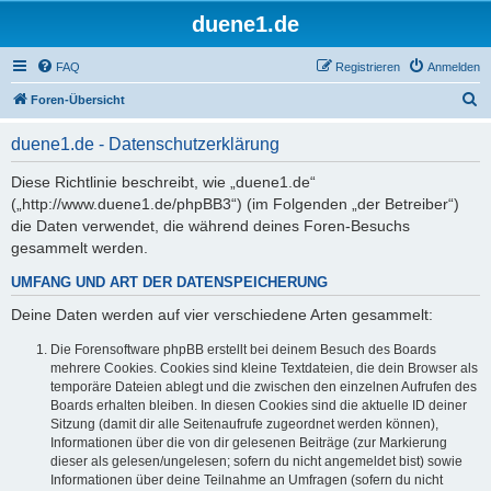
duene1.de
FAQ
Registrieren
Anmelden
S
Foren-Übersicht
u
duene1.de - Datenschutzerklärung
c
h
Diese Richtlinie beschreibt, wie „duene1.de“
(„http://www.duene1.de/phpBB3“) (im Folgenden „der Betreiber“)
e
die Daten verwendet, die während deines Foren-Besuchs
gesammelt werden.
UMFANG UND ART DER DATENSPEICHERUNG
Deine Daten werden auf vier verschiedene Arten gesammelt:
Die Forensoftware phpBB erstellt bei deinem Besuch des Boards
mehrere Cookies. Cookies sind kleine Textdateien, die dein Browser als
temporäre Dateien ablegt und die zwischen den einzelnen Aufrufen des
Boards erhalten bleiben. In diesen Cookies sind die aktuelle ID deiner
Sitzung (damit dir alle Seitenaufrufe zugeordnet werden können),
Informationen über die von dir gelesenen Beiträge (zur Markierung
dieser als gelesen/ungelesen; sofern du nicht angemeldet bist) sowie
Informationen über deine Teilnahme an Umfragen (sofern du nicht