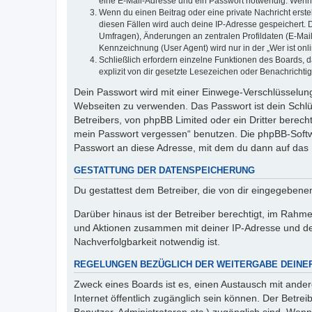
eine E-Mail-Adresse und ein Passwort notwendig. Wenn du
Wenn du einen Beitrag oder eine private Nachricht erste
diesen Fällen wird auch deine IP-Adresse gespeichert. 
Umfragen), Änderungen an zentralen Profildaten (E-Mai
Kennzeichnung (User Agent) wird nur in der „Wer ist onl
Schließlich erfordern einzelne Funktionen des Boards,
explizit von dir gesetzte Lesezeichen oder Benachrichti
Dein Passwort wird mit einer Einwege-Verschlüsselung 
Webseiten zu verwenden. Das Passwort ist dein Schlü
Betreibers, von phpBB Limited oder ein Dritter berec
mein Passwort vergessen“ benutzen. Die phpBB-Softw
Passwort an diese Adresse, mit dem du dann auf das 
GESTATTUNG DER DATENSPEICHERUNG
Du gestattest dem Betreiber, die von dir eingegeben
Darüber hinaus ist der Betreiber berechtigt, im Rahm
und Aktionen zusammen mit deiner IP-Adresse und de
Nachverfolgbarkeit notwendig ist.
REGELUNGEN BEZÜGLICH DER WEITERGABE DEINE
Zweck eines Boards ist es, einen Austausch mit andere
Internet öffentlich zugänglich sein können. Der Betrei