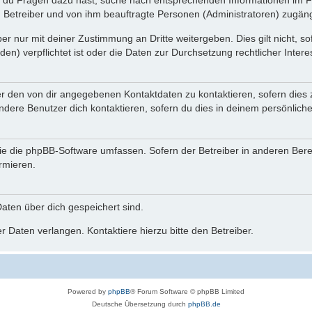
n du Fragen dazu hast, suche nach entsprechenden Informationen im Fo
n Betreiber und von ihm beauftragte Personen (Administratoren) zugäng
r nur mit deiner Zustimmung an Dritte weitergeben. Dies gilt nicht, s
n) verpflichtet ist oder die Daten zur Durchsetzung rechtlicher Interes
er den von dir angegebenen Kontaktdaten zu kontaktieren, sofern dies 
andere Benutzer dich kontaktieren, sofern du dies in deinem persönliche
, die die phpBB-Software umfassen. Sofern der Betreiber in anderen Be
ormieren.
 Daten über dich gespeichert sind.
 Daten verlangen. Kontaktiere hierzu bitte den Betreiber.
Powered by
phpBB
® Forum Software © phpBB Limited
Deutsche Übersetzung durch
phpBB.de