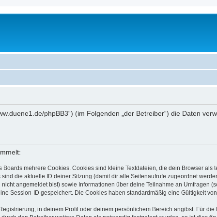
://www.duene1.de/phpBB3“) (im Folgenden „der Betreiber“) die Daten ve
ammelt:
s Boards mehrere Cookies. Cookies sind kleine Textdateien, die dein Browser als
 sind die aktuelle ID deiner Sitzung (damit dir alle Seitenaufrufe zugeordnet werd
u nicht angemeldet bist) sowie Informationen über deine Teilnahme an Umfragen (s
eine Session-ID gespeichert. Die Cookies haben standardmäßig eine Gültigkeit von 
Registrierung, in deinem Profil oder deinem persönlichem Bereich angibst. Für di