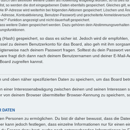
rch den Betreiber weitere Daten als notwendig festgelegt wurden, so ist dies für 
llst, so werden die dort eingegebenen Daten ebenfalls gespeichert. Gleiches gilt, 
Die IP-Adresse wird weiterhin bei folgenden Aktionen gespeichert: Löschen und Än
l-Adresse, Kontoaktivierung, Benutzer-Passwort) und gescheiterte Anmeldeversuch
ine?“-Funktion angezeigt und nicht dauerhaft gespeichert.
 dass weitere Daten gespeichert werden. Dazu gehören dein Abstimmungsverhalten
gungsfunktionen.
(Hash) gespeichert, so dass es sicher ist. Jedoch wird dir empfohlen, 
ssel zu deinem Benutzerkonto für das Board, also geh mit ihm sorgsam
htigterweise nach deinem Passwort fragen. Solltest du dein Passwort v
are fragt dich dann nach deinem Benutzernamen und deiner E-Mail-Ad
Board zugreifen kannst.
en und oben näher spezifizierten Daten zu speichern, um das Board bet
en einer Interessenabwägung zwischen deinen und seinen Interessen sow
r von deinem Browser übermittelter Browser-Kennung zu speichern, so
R DATEN
n Personen zu ermöglichen. Du bist dir daher bewusst, dass die Daten d
ber kann jedoch festlegen, dass einzelne Informationen nur für einen ei