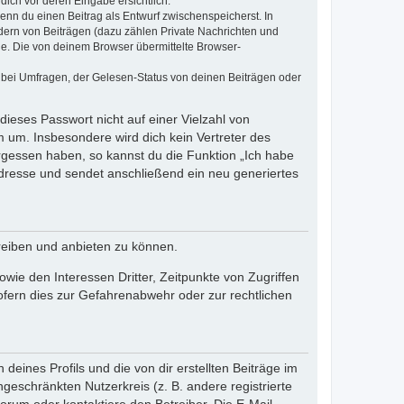
dich vor deren Eingabe ersichtlich.
wenn du einen Beitrag als Entwurf zwischenspeicherst. In
dern von Beiträgen (dazu zählen Private Nachrichten und
e. Die von deinem Browser übermittelte Browser-
 bei Umfragen, der Gelesen-Status von deinen Beiträgen oder
dieses Passwort nicht auf einer Vielzahl von
 um. Insbesondere wird dich kein Vertreter des
ergessen haben, so kannst du die Funktion „Ich habe
resse und sendet anschließend ein neu generiertes
reiben und anbieten zu können.
ie den Interessen Dritter, Zeitpunkte von Zugriffen
fern dies zur Gefahrenabwehr oder zur rechtlichen
eines Profils und die von dir erstellten Beiträge im
ngeschränkten Nutzerkreis (z. B. andere registrierte