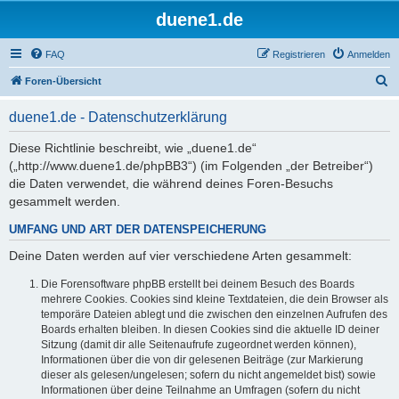
duene1.de
FAQ
Registrieren
Anmelden
S
Foren-Übersicht
u
duene1.de - Datenschutzerklärung
c
h
Diese Richtlinie beschreibt, wie „duene1.de“
(„http://www.duene1.de/phpBB3“) (im Folgenden „der Betreiber“)
e
die Daten verwendet, die während deines Foren-Besuchs
gesammelt werden.
UMFANG UND ART DER DATENSPEICHERUNG
Deine Daten werden auf vier verschiedene Arten gesammelt:
Die Forensoftware phpBB erstellt bei deinem Besuch des Boards
mehrere Cookies. Cookies sind kleine Textdateien, die dein Browser als
temporäre Dateien ablegt und die zwischen den einzelnen Aufrufen des
Boards erhalten bleiben. In diesen Cookies sind die aktuelle ID deiner
Sitzung (damit dir alle Seitenaufrufe zugeordnet werden können),
Informationen über die von dir gelesenen Beiträge (zur Markierung
dieser als gelesen/ungelesen; sofern du nicht angemeldet bist) sowie
Informationen über deine Teilnahme an Umfragen (sofern du nicht