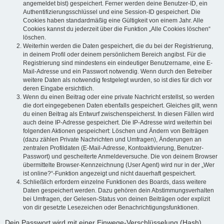
angemeldet bist) gespeichert. Ferner werden deine Benutzer-ID, ein
Authentifizierungsschlüssel und eine Session-ID gespeichert. Die
Cookies haben standardmäßig eine Gültigkeit von einem Jahr. Alle
Cookies kannst du jederzeit über die Funktion „Alle Cookies löschen“
löschen.
Weiterhin werden die Daten gespeichert, die du bei der Registrierung,
in deinem Profil oder deinem persönlichem Bereich angibst. Für die
Registrierung sind mindestens ein eindeutiger Benutzername, eine E-
Mail-Adresse und ein Passwort notwendig. Wenn durch den Betreiber
weitere Daten als notwendig festgelegt wurden, so ist dies für dich vor
deren Eingabe ersichtlich.
Wenn du einen Beitrag oder eine private Nachricht erstellst, so werden
die dort eingegebenen Daten ebenfalls gespeichert. Gleiches gilt, wenn
du einen Beitrag als Entwurf zwischenspeicherst. In diesen Fällen wird
auch deine IP-Adresse gespeichert. Die IP-Adresse wird weiterhin bei
folgenden Aktionen gespeichert: Löschen und Ändern von Beiträgen
(dazu zählen Private Nachrichten und Umfragen), Änderungen an
zentralen Profildaten (E-Mail-Adresse, Kontoaktivierung, Benutzer-
Passwort) und gescheiterte Anmeldeversuche. Die von deinem Browser
übermittelte Browser-Kennzeichnung (User Agent) wird nur in der „Wer
ist online?“-Funktion angezeigt und nicht dauerhaft gespeichert.
Schließlich erfordern einzelne Funktionen des Boards, dass weitere
Daten gespeichert werden. Dazu gehören dein Abstimmungsverhalten
bei Umfragen, der Gelesen-Status von deinen Beiträgen oder explizit
von dir gesetzte Lesezeichen oder Benachrichtigungsfunktionen.
Dein Passwort wird mit einer Einwege-Verschlüsselung (Hash)