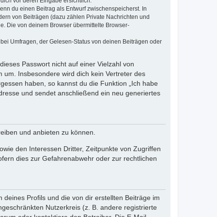
dich vor deren Eingabe ersichtlich.
wenn du einen Beitrag als Entwurf zwischenspeicherst. In
dern von Beiträgen (dazu zählen Private Nachrichten und
e. Die von deinem Browser übermittelte Browser-
 bei Umfragen, der Gelesen-Status von deinen Beiträgen oder
dieses Passwort nicht auf einer Vielzahl von
 um. Insbesondere wird dich kein Vertreter des
ergessen haben, so kannst du die Funktion „Ich habe
resse und sendet anschließend ein neu generiertes
reiben und anbieten zu können.
ie den Interessen Dritter, Zeitpunkte von Zugriffen
fern dies zur Gefahrenabwehr oder zur rechtlichen
eines Profils und die von dir erstellten Beiträge im
ngeschränkten Nutzerkreis (z. B. andere registrierte