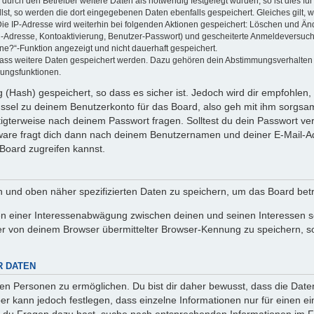
rch den Betreiber weitere Daten als notwendig festgelegt wurden, so ist dies für 
llst, so werden die dort eingegebenen Daten ebenfalls gespeichert. Gleiches gilt, 
Die IP-Adresse wird weiterhin bei folgenden Aktionen gespeichert: Löschen und Än
l-Adresse, Kontoaktivierung, Benutzer-Passwort) und gescheiterte Anmeldeversuch
ine?“-Funktion angezeigt und nicht dauerhaft gespeichert.
 dass weitere Daten gespeichert werden. Dazu gehören dein Abstimmungsverhalten
gungsfunktionen.
(Hash) gespeichert, so dass es sicher ist. Jedoch wird dir empfohlen, 
ssel zu deinem Benutzerkonto für das Board, also geh mit ihm sorgsam
htigterweise nach deinem Passwort fragen. Solltest du dein Passwort v
are fragt dich dann nach deinem Benutzernamen und deiner E-Mail-Ad
Board zugreifen kannst.
en und oben näher spezifizierten Daten zu speichern, um das Board bet
en einer Interessenabwägung zwischen deinen und seinen Interessen sow
r von deinem Browser übermittelter Browser-Kennung zu speichern, so
R DATEN
n Personen zu ermöglichen. Du bist dir daher bewusst, dass die Daten d
ber kann jedoch festlegen, dass einzelne Informationen nur für einen ei