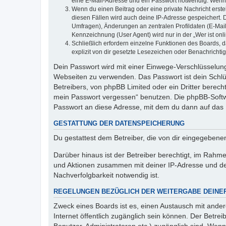
eine E-Mail-Adresse und ein Passwort notwendig. Wenn du
Wenn du einen Beitrag oder eine private Nachricht erste
diesen Fällen wird auch deine IP-Adresse gespeichert. 
Umfragen), Änderungen an zentralen Profildaten (E-Mai
Kennzeichnung (User Agent) wird nur in der „Wer ist onl
Schließlich erfordern einzelne Funktionen des Boards,
explizit von dir gesetzte Lesezeichen oder Benachrichti
Dein Passwort wird mit einer Einwege-Verschlüsselung 
Webseiten zu verwenden. Das Passwort ist dein Schlü
Betreibers, von phpBB Limited oder ein Dritter berec
mein Passwort vergessen“ benutzen. Die phpBB-Softw
Passwort an diese Adresse, mit dem du dann auf das 
GESTATTUNG DER DATENSPEICHERUNG
Du gestattest dem Betreiber, die von dir eingegeben
Darüber hinaus ist der Betreiber berechtigt, im Rahm
und Aktionen zusammen mit deiner IP-Adresse und de
Nachverfolgbarkeit notwendig ist.
REGELUNGEN BEZÜGLICH DER WEITERGABE DEINE
Zweck eines Boards ist es, einen Austausch mit andere
Internet öffentlich zugänglich sein können. Der Betrei