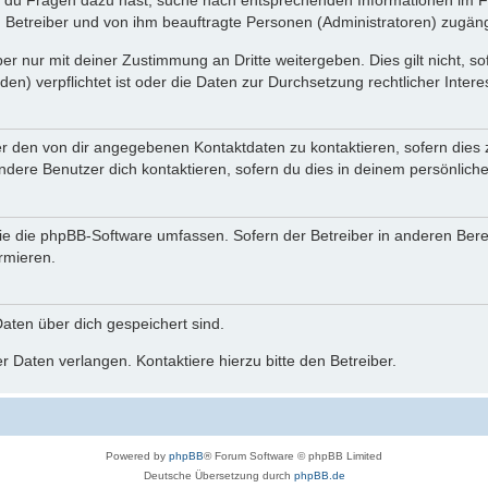
n du Fragen dazu hast, suche nach entsprechenden Informationen im Fo
n Betreiber und von ihm beauftragte Personen (Administratoren) zugäng
r nur mit deiner Zustimmung an Dritte weitergeben. Dies gilt nicht, s
n) verpflichtet ist oder die Daten zur Durchsetzung rechtlicher Interes
er den von dir angegebenen Kontaktdaten zu kontaktieren, sofern dies 
andere Benutzer dich kontaktieren, sofern du dies in deinem persönliche
, die die phpBB-Software umfassen. Sofern der Betreiber in anderen Be
ormieren.
 Daten über dich gespeichert sind.
 Daten verlangen. Kontaktiere hierzu bitte den Betreiber.
Powered by
phpBB
® Forum Software © phpBB Limited
Deutsche Übersetzung durch
phpBB.de