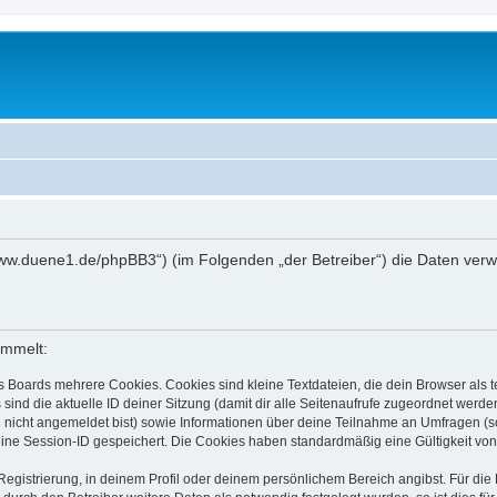
://www.duene1.de/phpBB3“) (im Folgenden „der Betreiber“) die Daten ve
ammelt:
s Boards mehrere Cookies. Cookies sind kleine Textdateien, die dein Browser als
 sind die aktuelle ID deiner Sitzung (damit dir alle Seitenaufrufe zugeordnet werd
u nicht angemeldet bist) sowie Informationen über deine Teilnahme an Umfragen (s
eine Session-ID gespeichert. Die Cookies haben standardmäßig eine Gültigkeit von 
Registrierung, in deinem Profil oder deinem persönlichem Bereich angibst. Für di