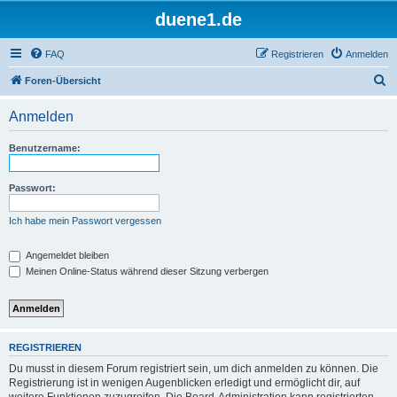
duene1.de
FAQ
Registrieren
Anmelden
S
Foren-Übersicht
u
Anmelden
c
h
Benutzername:
e
Passwort:
Ich habe mein Passwort vergessen
Angemeldet bleiben
Meinen Online-Status während dieser Sitzung verbergen
REGISTRIEREN
Du musst in diesem Forum registriert sein, um dich anmelden zu können. Die
Registrierung ist in wenigen Augenblicken erledigt und ermöglicht dir, auf
weitere Funktionen zuzugreifen. Die Board-Administration kann registrierten