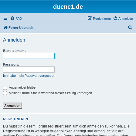
duene1.de
FAQ
Registrieren
Anmelden
S
Foren-Übersicht
u
Anmelden
c
h
Benutzername:
e
Passwort:
Ich habe mein Passwort vergessen
Angemeldet bleiben
Meinen Online-Status während dieser Sitzung verbergen
REGISTRIEREN
Du musst in diesem Forum registriert sein, um dich anmelden zu können. Die
Registrierung ist in wenigen Augenblicken erledigt und ermöglicht dir, auf
weitere Funktionen zuzugreifen. Die Board-Administration kann registrierten