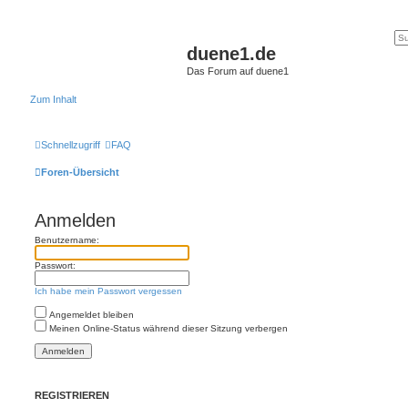
duene1.de
Das Forum auf duene1
Zum Inhalt
Schnellzugriff
FAQ
Foren-Übersicht
Anmelden
Benutzername:
Passwort:
Ich habe mein Passwort vergessen
Angemeldet bleiben
Meinen Online-Status während dieser Sitzung verbergen
REGISTRIEREN