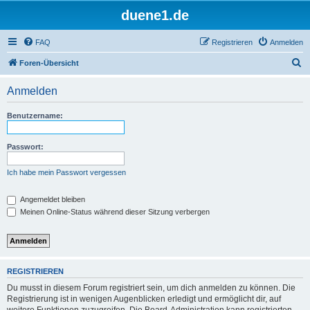
duene1.de
FAQ
Registrieren
Anmelden
S
Foren-Übersicht
u
Anmelden
c
h
Benutzername:
e
Passwort:
Ich habe mein Passwort vergessen
Angemeldet bleiben
Meinen Online-Status während dieser Sitzung verbergen
REGISTRIEREN
Du musst in diesem Forum registriert sein, um dich anmelden zu können. Die
Registrierung ist in wenigen Augenblicken erledigt und ermöglicht dir, auf
weitere Funktionen zuzugreifen. Die Board-Administration kann registrierten