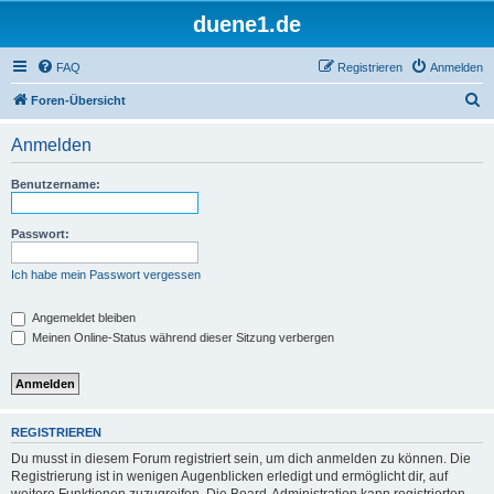
duene1.de
FAQ
Registrieren
Anmelden
S
Foren-Übersicht
u
Anmelden
c
h
Benutzername:
e
Passwort:
Ich habe mein Passwort vergessen
Angemeldet bleiben
Meinen Online-Status während dieser Sitzung verbergen
REGISTRIEREN
Du musst in diesem Forum registriert sein, um dich anmelden zu können. Die
Registrierung ist in wenigen Augenblicken erledigt und ermöglicht dir, auf
weitere Funktionen zuzugreifen. Die Board-Administration kann registrierten