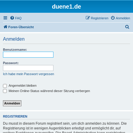
duene1.de
FAQ
Registrieren
Anmelden
S
Foren-Übersicht
u
Anmelden
c
h
Benutzername:
e
Passwort:
Ich habe mein Passwort vergessen
Angemeldet bleiben
Meinen Online-Status während dieser Sitzung verbergen
REGISTRIEREN
Du musst in diesem Forum registriert sein, um dich anmelden zu können. Die
Registrierung ist in wenigen Augenblicken erledigt und ermöglicht dir, auf
weitere Funktionen zuzugreifen. Die Board-Administration kann registrierten