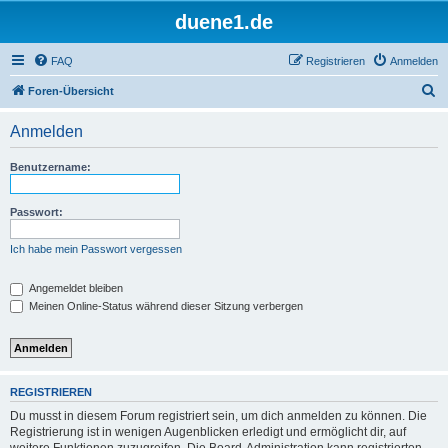
duene1.de
FAQ
Registrieren
Anmelden
S
Foren-Übersicht
u
Anmelden
c
h
Benutzername:
e
Passwort:
Ich habe mein Passwort vergessen
Angemeldet bleiben
Meinen Online-Status während dieser Sitzung verbergen
REGISTRIEREN
Du musst in diesem Forum registriert sein, um dich anmelden zu können. Die
Registrierung ist in wenigen Augenblicken erledigt und ermöglicht dir, auf
weitere Funktionen zuzugreifen. Die Board-Administration kann registrierten