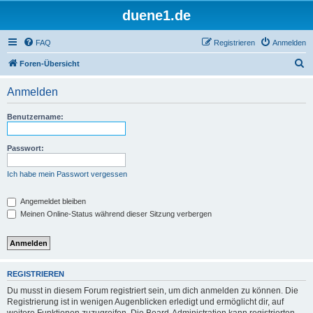
duene1.de
FAQ
Registrieren
Anmelden
S
Foren-Übersicht
u
Anmelden
c
h
Benutzername:
e
Passwort:
Ich habe mein Passwort vergessen
Angemeldet bleiben
Meinen Online-Status während dieser Sitzung verbergen
REGISTRIEREN
Du musst in diesem Forum registriert sein, um dich anmelden zu können. Die
Registrierung ist in wenigen Augenblicken erledigt und ermöglicht dir, auf
weitere Funktionen zuzugreifen. Die Board-Administration kann registrierten