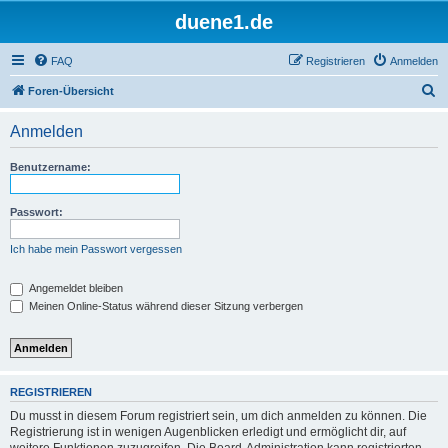
duene1.de
FAQ
Registrieren
Anmelden
S
Foren-Übersicht
u
Anmelden
c
h
Benutzername:
e
Passwort:
Ich habe mein Passwort vergessen
Angemeldet bleiben
Meinen Online-Status während dieser Sitzung verbergen
REGISTRIEREN
Du musst in diesem Forum registriert sein, um dich anmelden zu können. Die
Registrierung ist in wenigen Augenblicken erledigt und ermöglicht dir, auf
weitere Funktionen zuzugreifen. Die Board-Administration kann registrierten