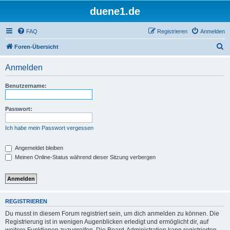
duene1.de
FAQ
Registrieren
Anmelden
S
Foren-Übersicht
u
Anmelden
c
h
Benutzername:
e
Passwort:
Ich habe mein Passwort vergessen
Angemeldet bleiben
Meinen Online-Status während dieser Sitzung verbergen
REGISTRIEREN
Du musst in diesem Forum registriert sein, um dich anmelden zu können. Die
Registrierung ist in wenigen Augenblicken erledigt und ermöglicht dir, auf
weitere Funktionen zuzugreifen. Die Board-Administration kann registrierten