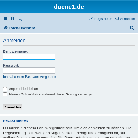
duene1.de
FAQ
Registrieren
Anmelden
S
Foren-Übersicht
u
Anmelden
c
h
Benutzername:
e
Passwort:
Ich habe mein Passwort vergessen
Angemeldet bleiben
Meinen Online-Status während dieser Sitzung verbergen
REGISTRIEREN
Du musst in diesem Forum registriert sein, um dich anmelden zu können. Die
Registrierung ist in wenigen Augenblicken erledigt und ermöglicht dir, auf
weitere Funktionen zuzugreifen. Die Board-Administration kann registrierten