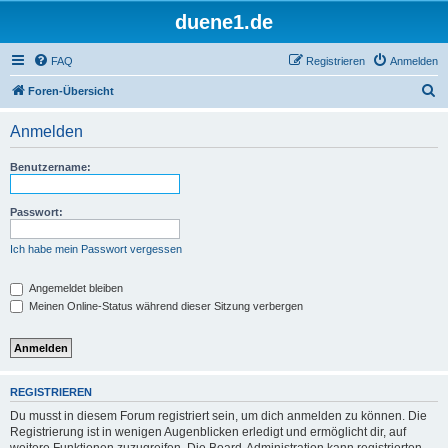
duene1.de
FAQ
Registrieren
Anmelden
S
Foren-Übersicht
u
Anmelden
c
h
Benutzername:
e
Passwort:
Ich habe mein Passwort vergessen
Angemeldet bleiben
Meinen Online-Status während dieser Sitzung verbergen
REGISTRIEREN
Du musst in diesem Forum registriert sein, um dich anmelden zu können. Die
Registrierung ist in wenigen Augenblicken erledigt und ermöglicht dir, auf
weitere Funktionen zuzugreifen. Die Board-Administration kann registrierten