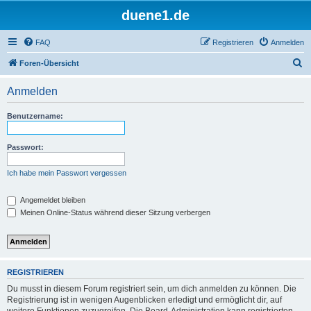
duene1.de
FAQ
Registrieren
Anmelden
S
Foren-Übersicht
u
Anmelden
c
h
Benutzername:
e
Passwort:
Ich habe mein Passwort vergessen
Angemeldet bleiben
Meinen Online-Status während dieser Sitzung verbergen
REGISTRIEREN
Du musst in diesem Forum registriert sein, um dich anmelden zu können. Die
Registrierung ist in wenigen Augenblicken erledigt und ermöglicht dir, auf
weitere Funktionen zuzugreifen. Die Board-Administration kann registrierten