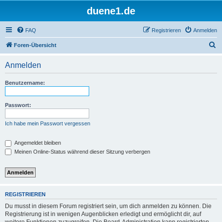
duene1.de
FAQ
Registrieren
Anmelden
S
Foren-Übersicht
u
Anmelden
c
h
Benutzername:
e
Passwort:
Ich habe mein Passwort vergessen
Angemeldet bleiben
Meinen Online-Status während dieser Sitzung verbergen
REGISTRIEREN
Du musst in diesem Forum registriert sein, um dich anmelden zu können. Die
Registrierung ist in wenigen Augenblicken erledigt und ermöglicht dir, auf
weitere Funktionen zuzugreifen. Die Board-Administration kann registrierten